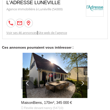
L'ADRESSE LUNEVILLE
Agence immobilière à Lunéville (54300)
Voir ses 46 annonces
|
Site web de l'agence
Ces annonces pourraient vous intéresser :
€
MaisonBiens, 170m², 345 000 €
MaisonBien


Fleville devant nancy (54710)
Jarville la