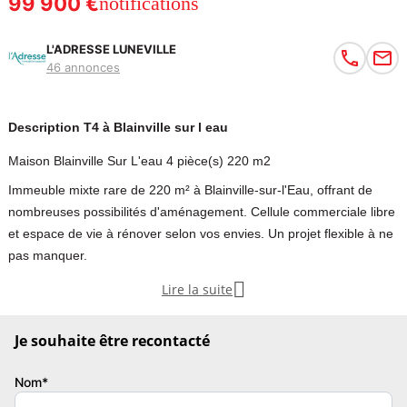
99 900 €
notifications
L'ADRESSE LUNEVILLE
46 annonces
Description T4 à Blainville sur l eau
Maison Blainville Sur L'eau 4 pièce(s) 220 m2
Immeuble mixte rare de 220 m² à Blainville-sur-l'Eau, offrant de
nombreuses possibilités d'aménagement. Cellule commerciale libre
et espace de vie à rénover selon vos envies. Un projet flexible à ne
pas manquer.

Lire la suite
L'agence L'Adresse à Lunéville est heureuse de vous présenter cet
immeuble mixte de 220 m² offrant un fort potentiel, situé au coeur
Je souhaite être recontacté
de Blainville-sur-l'Eau (54360), dans une commune dynamique et
attractive. Ce bien rare représente une véritable opportunité pour
Nom*
les investisseurs, les professionnels ou les particuliers à la