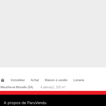
Immobilier
Achat
Maison à vendre
Lorraine
Meurthe-et-Moselle (54)
4 pièce(s), 220 m²...
A propos de ParuVendu