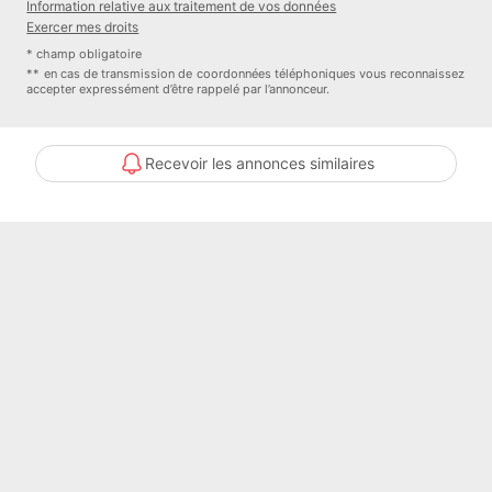
Information relative aux traitement de vos données
Cuisine : Coin Repas
Exercer mes droits
Fibre optique : Oui
* champ obligatoire
Numéro de mandat : 450
** en cas de transmission de coordonnées téléphoniques vous reconnaissez
accepter expressément d’être rappelé par l’annonceur.
Honoraires à la charge de : Vendeur
Bien En copropriété : Non
Procédure sur le Syndicat des copropriétaires : NC
Recevoir les annonces similaires
Taxe foncière : 1270 euros
Contacter l'annonceur
L'ADRESSE LUNEVILLE