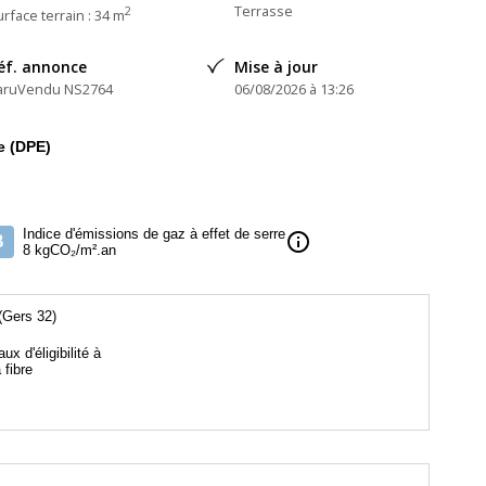
Terrasse
2
rface terrain : 34 m
éf. annonce
Mise à jour
aruVendu NS2764
06/08/2026 à 13:26
e (DPE)
Indice d'émissions de gaz à effet de serre
info
B
8 kgCO₂/m².an
Gers 32)
aux d'éligibilité à
a fibre