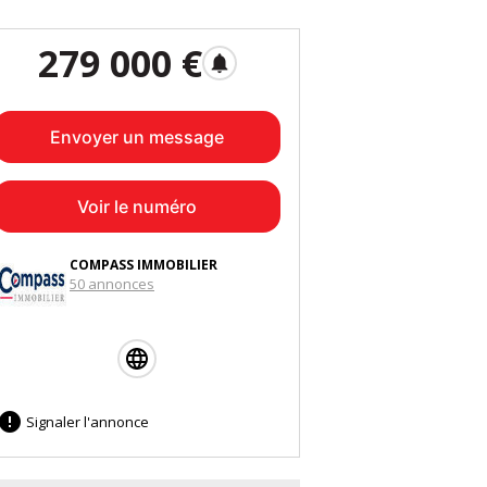
279 000 €
notifications
Envoyer un message
Voir le numéro
COMPASS IMMOBILIER
50 annonces

Signaler l'annonce