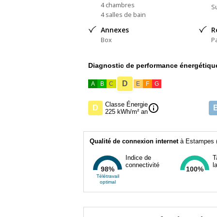
4 chambres
Su
4 salles de bain
Annexes
R
Box
P
Diagnostic de performance énergétiqu
D
A
B
C
E
F
G
Classe Énergie
info
D
225 kWh/m² an
Qualité de connexion internet
à Estampes (
Indice de
T
connectivité
l
98%
100%
Télétravail
optimal