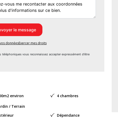
 ce bien est exposé sont disponibles sur le site Géorisques :
000 euros
451128%
e vos données
Exercer mes droits
es : Non
s téléphoniques vous reconnaissez accepter expressément d'être
00m2 environ
4 chambres
ardin / Terrain
xtérieur
Dépendance