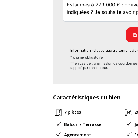
Les informations sur les risques auxquels
#;br>
www.georisques.gouv.fr
Orientation :
Honoraires à la charge de l'Acquéreur : 13
Pourcentage des Honoraires : 4.8872180
Bien En copropriété : Non
Information relative aux traitement d
Procédure sur le Syndicat des copropriétair
* champ obligatoire
** en cas de transmission de coordonnée
Disponible immédiatement
rappelé par l'annonceur.
Caractéristiques du bien
7 pièces
2
Balcon / Terrasse
J
Agencement
E