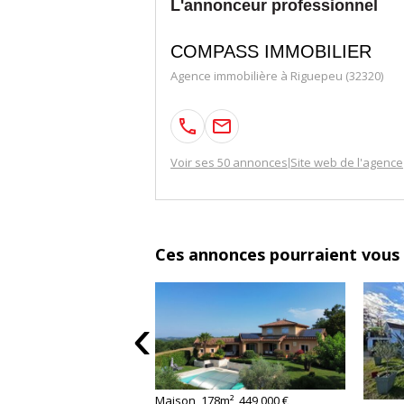
L'annonceur professionnel
COMPASS IMMOBILIER
Agence immobilière à Riguepeu (32320)
Voir ses 50 annonces
Site web de l'agence
|
Ces annonces pourraient vous 
‹
Maison, 178m², 449 000 €