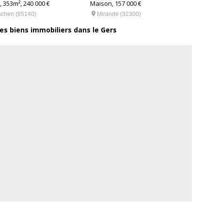
 353m², 240 000 €
Maison, 157 000 €
Propr


achen (65140)
Mirande (32300)
Mi
res biens immobiliers dans le Gers