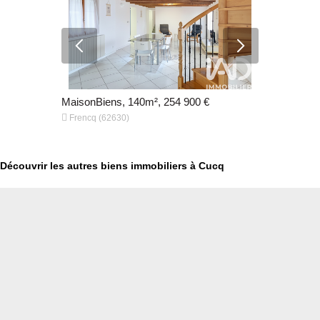
0 €
MaisonBiens, 140m², 254 900 €
MaisonBien


Frencq (62630)
Cucq (6278
Découvrir les autres biens immobiliers à Cucq
€