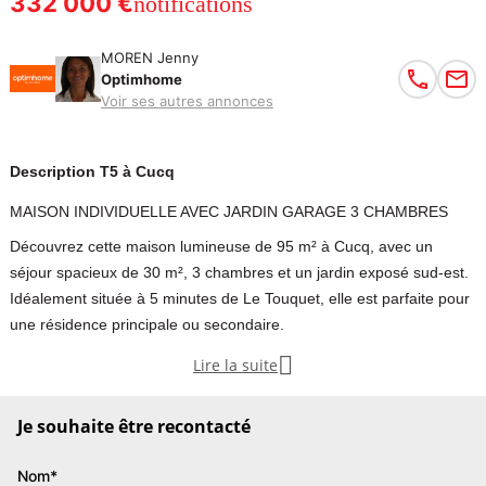
332 000 €
notifications
MOREN Jenny
Optimhome
Voir ses autres annonces
Description T5 à Cucq
MAISON INDIVIDUELLE AVEC JARDIN GARAGE 3 CHAMBRES
Découvrez cette maison lumineuse de 95 m² à Cucq, avec un
séjour spacieux de 30 m², 3 chambres et un jardin exposé sud-est.
Idéalement située à 5 minutes de Le Touquet, elle est parfaite pour
une résidence principale ou secondaire.

Lire la suite
Jenny Moren, optimhome immobilier vous propose sur la commune
de Cucq, dans un quartier résidentiel prisé, à 5 minutes de Le
Je souhaite être recontacté
Touquet-Paris-Plage, une maison de 95 m² offrant :
Nom*