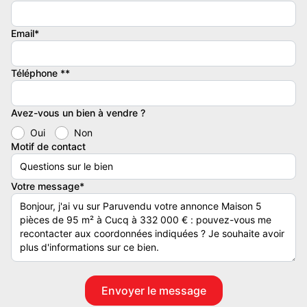
Séjour lumineux de 30 m²
Email*
Cuisine américaine aménagée
3 chambres à l'étage (dont une avec placards)
Téléphone **
Salle d'eau avec douche à l'italienne
Avez-vous un bien à vendre ?
Oui
Non
WC séparés
Motif de contact
Bureau
Votre message*
Garage indépendant
Jardin à l'arrière exposé sud-est.
Secteur calme et recherché, idéal résidence principale ou
secondaire.