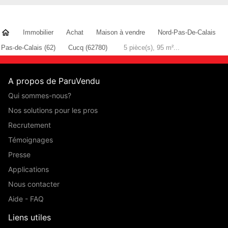
Immobilier
Achat
Maison à vendre
Nord-Pas-De-Calais
Pas-de-Calais (62)
Cucq (62780)
5 pièce(s), 95 m²...
A propos de ParuVendu
Qui sommes-nous?
Nos solutions pour les pros
Recrutement
Témoignages
Presse
Applications
Nous contacter
Aide - FAQ
Liens utiles