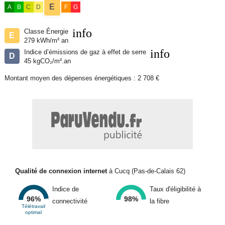
E
A
B
C
D
F
G
info
Classe Énergie
E
279 kWh/m² an
info
Indice d’émissions de gaz à effet de serre
D
45 kgCO₂/m².an
Montant moyen des dépenses énergétiques : 2 708 €
Qualité de connexion internet
à Cucq (Pas-de-Calais 62)
Indice de
Taux d'éligibilité à
96%
98%
connectivité
la fibre
Télétravail
optimal