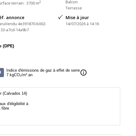
Balcon
2
rface terrain : 3700 m
Terrasse
éf. annonce
Mise à jour
aruVendu 4e391870-b002-
14/07/2026 à 14:16
133-a7cd-14a9b7
e (DPE)
Indice d'émissions de gaz à effet de serre
info
D
7 kgCO₂/m².an
r (Calvados 14)
aux d'éligibilité à
a fibre