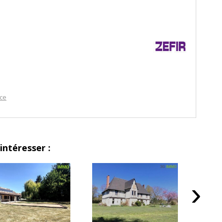
nce
intéresser :
›