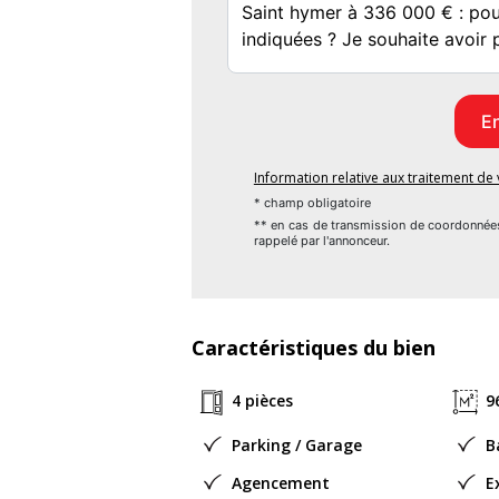
nombre de huit, sont complétées par un gar
Saint-Hymer offre un cadre de vie agré
commodités telles que des écoles sont facil
**Caractéristiques techniques :**
Information relative aux traitement d
- Surface : 96 m²
* champ obligatoire
** en cas de transmission de coordonnée
rappelé par l'annonceur.
- Terrain : 3700 m²
- Taxe foncière : 647 €
Caractéristiques du bien
- DPE : D
4 pièces
9
- Mode de chauffage : Électricité
Parking / Garage
B
Les informations sur les risques auxquels
Agencement
E
.
www.georisques.gouv.fr