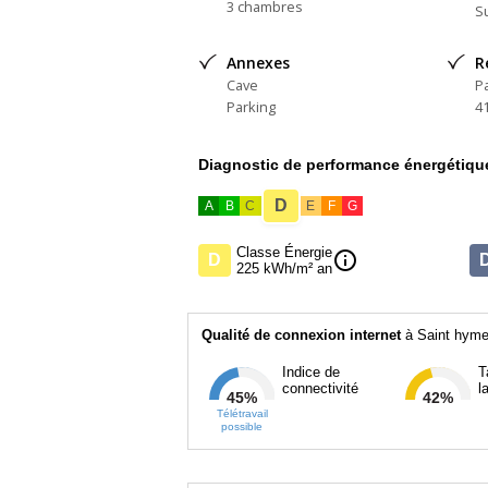
3 chambres
Su
Annonce présentée par Zefir.
Annexes
R
Cave
P
Honoraires à la charge du Vendeur
Parking
4
Diagnostic de performance énergétiqu
D
A
B
C
E
F
G
Classe Énergie
info
D
225 kWh/m² an
Qualité de connexion internet
à Saint hyme
Indice de
T
connectivité
l
45%
42%
Télétravail
possible