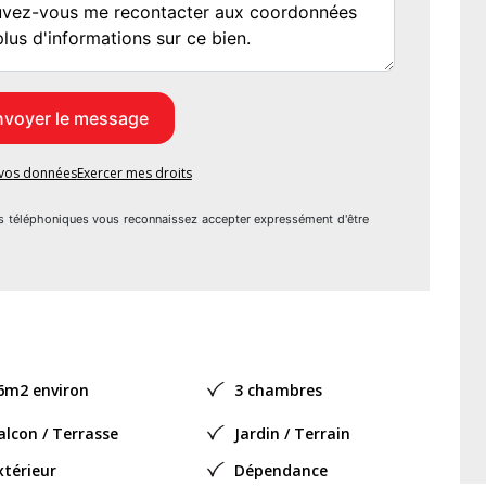
age intégré.
able avec des espaces verts à proximité, tandis que les
ement accessibles pour les familles.
e vos données
Exercer mes droits
s téléphoniques vous reconnaissez accepter expressément d'être
6m2 environ
3 chambres
alcon / Terrasse
Jardin / Terrain
 ce bien est exposé sont disponibles sur le site Géorisques :
xtérieur
Dépendance