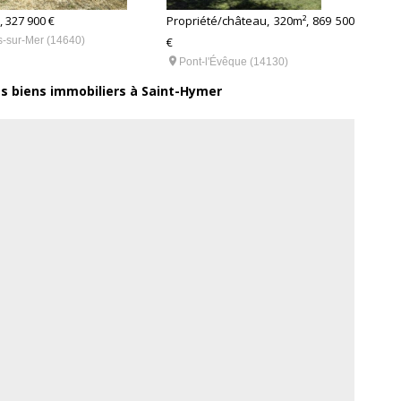
 327 900 €
Propriété/château, 320m², 869 500
Maiso

rs-sur-Mer (14640)
€
Vil

Pont-l'Évêque (14130)
es biens immobiliers à Saint-Hymer