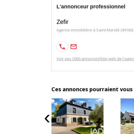
L'annonceur professionnel
Zefir
Agence immobilière à Saint-Mandé (94160)
Voir ses 3000 annonces
Site web de l'age
|
Ces annonces pourraient vous 
‹