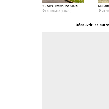
60m², 305 000 €
Maison, 196m², 795 000 €
Maison,


le-Château (14130)
Fourneville (14600)
Ville
Découvrir les autr