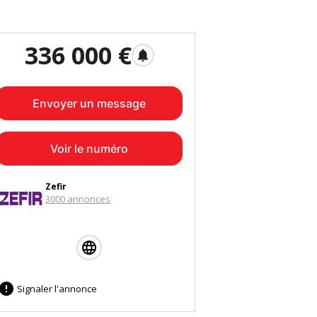
336 000 €
notifications
Envoyer un message
Voir le numéro
Zefir
3000 annonces

Signaler l'annonce