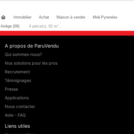
Immobilier
Achat
Maison à vendre
Midi-Pyrenées
Ariège (09)
4 pièce(s), 92 m²...
A propos de ParuVendu
Qui sommes-nous?
Nos solutions pour les pros
Recrutement
Témoignages
Presse
Applications
Nous contacter
Aide - FAQ
Liens utiles