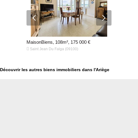
€
MaisonBiens, 108m², 175 000 €
MaisonBien


Saint Jean Du Falga (09100)
Manses (09
Découvrir les autres biens immobiliers dans l'Ariège
€