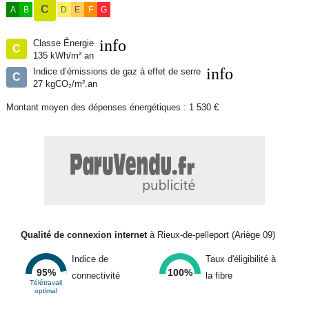
C
A
B
D
E
F
G
info
Classe Énergie
C
135 kWh/m² an
info
Indice d’émissions de gaz à effet de serre
C
27 kgCO₂/m².an
Montant moyen des dépenses énergétiques : 1 530 €
Qualité de connexion internet
à Rieux-de-pelleport (Ariège 09)
Indice de
Taux d'éligibilité à
95%
100%
connectivité
la fibre
Télétravail
optimal