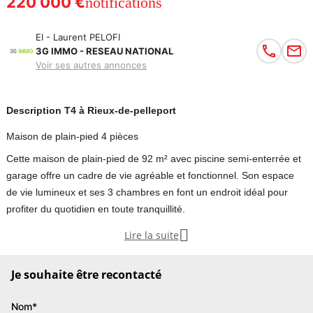
220 000 €
notifications
EI - Laurent PELOFI
3G IMMO - RESEAU NATIONAL
Voir ses autres annonces
Description T4 à Rieux-de-pelleport
Maison de plain-pied 4 pièces
Cette maison de plain-pied de 92 m² avec piscine semi-enterrée et
garage offre un cadre de vie agréable et fonctionnel. Son espace
de vie lumineux et ses 3 chambres en font un endroit idéal pour
profiter du quotidien en toute tranquillité.

Lire la suite
Maison de plain-pied 4 pièces
- 92 m² avec piscine et garage
Je souhaite être recontacté
Située à proximité de Varilhes, dans un environnement calme et
recherché, cette charmante maison de plain-pied saura vous
Nom*