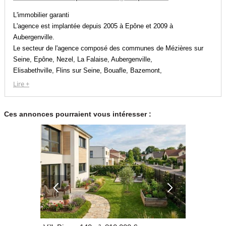
L'immobilier garanti
L'agence est implantée depuis 2005 à Epône et 2009 à
Aubergenville.
Le secteur de l'agence composé des communes de Mézières sur
Seine, Epône, Nezel, La Falaise, Aubergenville,
Elisabethville, Flins sur Seine, Bouafle, Bazemont,
Jumeauville, Guerville, Goussonville vous offrent une
Lire +
qualité de vie exceptionnelle à 40 km de la porte d'Auteuil,
10' d'Orgeval, 50' des Gares Saint-Lazare et Montparnasse,
Ces annonces pourraient vous intéresser :
35' de La Défense par l'A14 et 1h15 de Deauville....
Régulièrement classée dans les 10 premières d'un réseau
national de 580 agences, certifiée Qualicert pour la qualité
de ses services