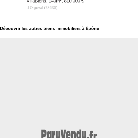
VillaBiens, 140m², 810 000 €
VillaBiens,


Orgeval (78630)
Orgeval (7
Découvrir les autres biens immobiliers à Épône