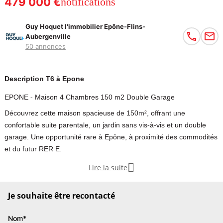
479 000 €
notifications
Guy Hoquet l'immobilier Epône-Flins-
Aubergenville
50 annonces
Description T6 à Epone
EPONE - Maison 4 Chambres 150 m2 Double Garage
Découvrez cette maison spacieuse de 150m², offrant une
confortable suite parentale, un jardin sans vis-à-vis et un double
garage. Une opportunité rare à Epône, à proximité des commodités
et du futur RER E.

Lire la suite
Au coeur d'une résidence recherchée à Epône, vous serez séduit
par les prestations de qualité de cette maison bien entretenue. Avec
Je souhaite être recontacté
ses 150m² environ, elle offre au rez-de-chaussée une entrée sur un
vaste séjour avec une cuisine ouverte complétement équipée, une
Nom*