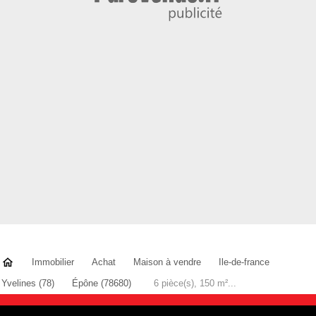
Immobilier
Achat
Maison à vendre
Ile-de-france
Yvelines (78)
Épône (78680)
6 pièce(s), 150 m²...