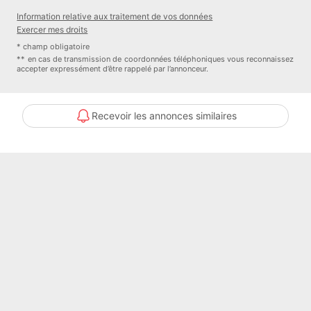
Chauffage (mécanisme) : Radiateur
Information relative aux traitement de vos données
Chauffage (mode) : Gaz
Exercer mes droits
Fenêtre : PVC Double Vitrage
* champ obligatoire
Cuisine : AmenageeEquipee
** en cas de transmission de coordonnées téléphoniques vous reconnaissez
accepter expressément d’être rappelé par l’annonceur.
Numéro de mandat : 7224
Honoraires à la charge de l'Acquéreur : Vendeur
Bien En copropriété : Non
Recevoir les annonces similaires
Procédure sur le Syndicat des copropriétaires : NC
Contacter l'annonceur
Guy Hoquet l'immobilier Epône-Flins-
Aubergenville