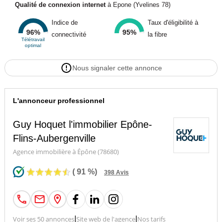
Qualité de connexion internet
à Epone (Yvelines 78)
Indice de
Taux d'éligibilité à
96%
95%
connectivité
la fibre
Télétravail
optimal
Nous signaler cette annonce
L'annonceur professionnel
Guy Hoquet l'immobilier Epône-
Flins-Aubergenville
Agence immobilière à Épône (78680)
(
91
%)
398
Avis
Voir ses 50 annonces
|
Site web de l'agence
|
Nos tarifs