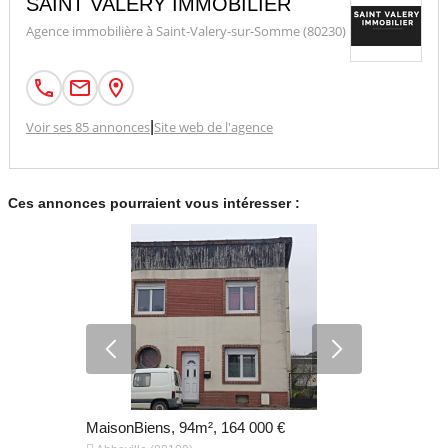
SAINT VALERY IMMOBILIER
Agence immobilière à Saint-Valery-sur-Somme (80230)
Voir ses 85 annonces
|
Site web de l'agence
Ces annonces pourraient vous intéresser :
MaisonBiens, 94m², 164 000 €
MaisonBien