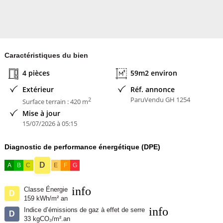
Caractéristiques du bien
4 pièces
59m2 environ
Extérieur
Réf. annonce
ParuVendu GH 1254
2
Surface terrain : 420 m
Mise à jour
15/07/2026 à 05:15
Diagnostic de performance énergétique (DPE)
D
A
B
C
E
F
G
info
Classe Énergie
D
159 kWh/m² an
info
Indice d’émissions de gaz à effet de serre
D
33 kgCO₂/m².an