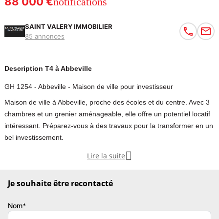
88 000 €
notifications
SAINT VALERY IMMOBILIER
85 annonces
Description T4 à Abbeville
GH 1254 - Abbeville - Maison de ville pour investisseur
Maison de ville à Abbeville, proche des écoles et du centre. Avec 3
chambres et un grenier aménageable, elle offre un potentiel locatif
intéressant. Préparez-vous à des travaux pour la transformer en un
bel investissement.

Lire la suite
En exclusivité, nous vous présentons cette maison de ville pour
investissement locatif.
Je souhaite être recontacté
Proche des collèges, lycées et centre ville.
Nom*
La maison d'environ 60 M2, se compose au rez de chaussée d'une