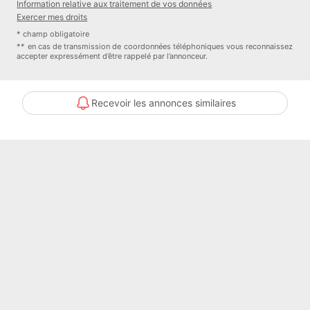
Information relative aux traitement de vos données
Exercer mes droits
Honoraires à la charge de l'acquéreur
* champ obligatoire
** en cas de transmission de coordonnées téléphoniques vous reconnaissez
Pourcentage des Honoraires à la charge de l'Acquéreur : 10 %
accepter expressément d’être rappelé par l’annonceur.
Contacter l'annonceur
Recevoir les annonces similaires
SAINT VALERY IMMOBILIER