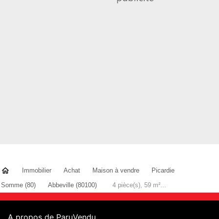
Immobilier
Achat
Maison à vendre
Picardie
Somme (80)
Abbeville (80100)
4 pièce(s), 59 m²...
A propos de ParuVendu