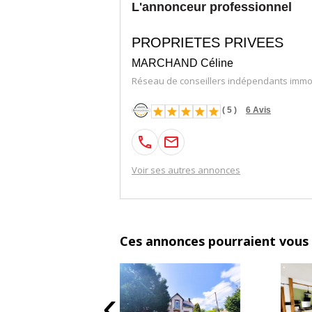
L'annonceur professionnel
PROPRIETES PRIVEES
MARCHAND Céline
Réseau de conseillers indépendants immob
(
5
)
6
Avis
Voir ses autres annonces
Ces annonces pourraient vous 
‹