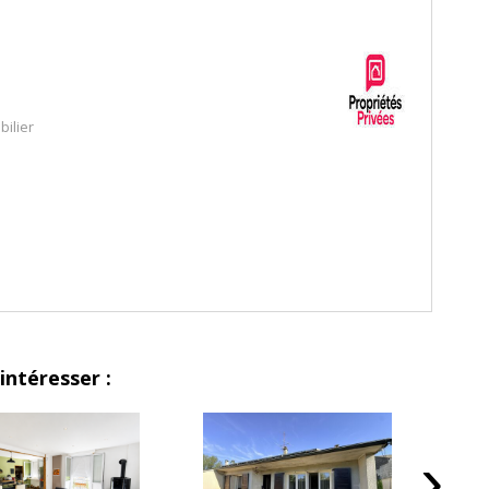
ilier
intéresser :
›