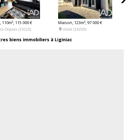
 110m², 115 000 €
Maison, 123m², 97 000 €
Maiso


les-Orgues (19110)
Ussel (19200)
Us
tres biens immobiliers à Liginiac