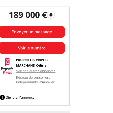
189 000 €
notifications
Envoyer un message
Voir le numéro
PROPRIETES PRIVEES
MARCHAND Céline
Voir ses autres annonces
Réseau de conseillers
indépendants immobilier

Signaler l'annonce