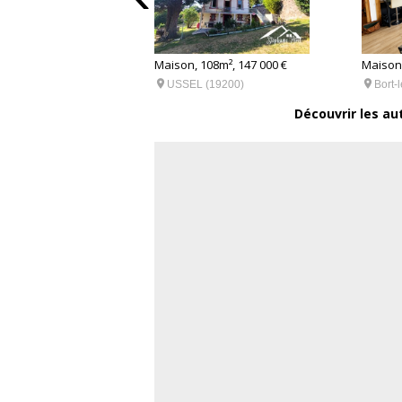
8m², 80 000 €
Maison, 108m², 147 000 €
Maison,


(19160)
USSEL (19200)
Bort-
Découvrir les au