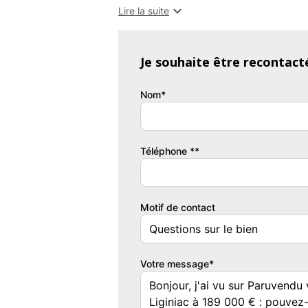

Lire la suite
Une propriété de caractère implantée su
attenante de 5 240 m².
Je souhaite être recontact
Cette belle bâtisse séduit par la qualité de 
sa couverture est en ardoises de Travassac
Nom*
La maison propose au rez-de-chaussée 
équipée, un espace salon, une salle de ba
Téléphone **
Les étages distribuent huit chambres au t
supplémentaire à aménager.
Motif de contact
Un sous sol complet et un grenier viennent
Le bien dispose également de dépendance
Votre message*
garage, pièce indépendante et grenier ainsi 
Les travaux essentiels ont déjà été réal