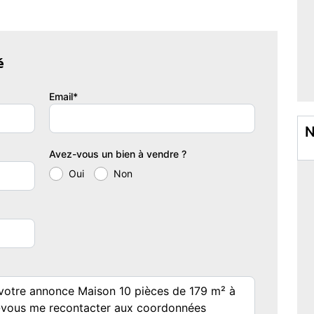
r un terrain de 1 704 m², complété par une parcelle boisée
é
son bâti : le gros oeuvre est sain, la charpente traditionnelle et
.
Email*
une vaste pièce de vie avec cuisine ouverte aménagée et
N
ins et douche et un WC indépendant.
Avez-vous un bien à vendre ?
Oui
Non
otal, une salle d'eau, un WC indépendant ainsi qu'une pièce
 compléter l'ensemble.
s; un fournil utilisable avec étage, une annexe comprenant
qu'une petite bâtisse en pierre (ancien poulailler).
isés : menuiseries PVC double vitrage avec volets roulants