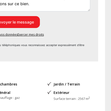
 TOULOUSE n° 498 465 467
t Financier, pour l'organisation de la visite, la présentation
 ce bien est exposé sont disponibles sur le site Géorisques :
e vos données
Exercer mes droits
s téléphoniques vous reconnaissez accepter expressément d'être
 chambres
Jardin / Terrain
énéral
Extérieur
 l'Acquéreur : 19000 %
hauffage : gaz
2
Surface terrain : 2567 m