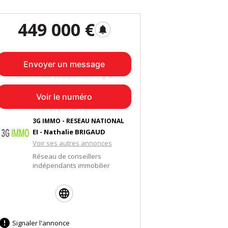
449 000 €
notifications
Envoyer un message
Voir le numéro
3G IMMO - RESEAU NATIONAL
EI - Nathalie BRIGAUD
Voir ses autres annonces
Réseau de conseillers
indépendants immobilier

Signaler l'annonce