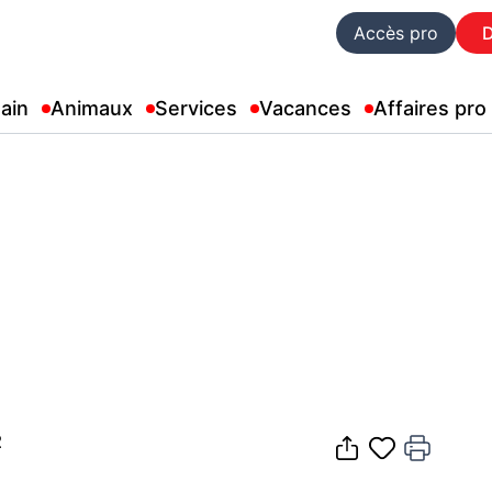
Accès pro
ain
Animaux
Services
Vacances
Affaires pro
²