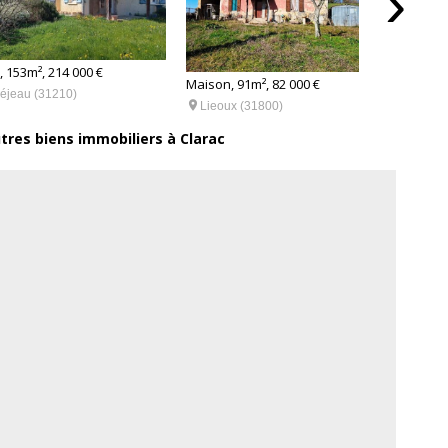
›
 153m², 214 000 €
Maison, 91m², 82 000 €
Maiso
éjeau (31210)


Lieoux (31800)
Ca
utres biens immobiliers à Clarac