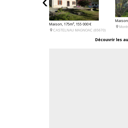
‹
Maison,
6m², 156 900 €
Maison, 175m², 155 000 €

Montr

 (31210)
CASTELNAU MAGNOAC (65670)
Découvrir les a