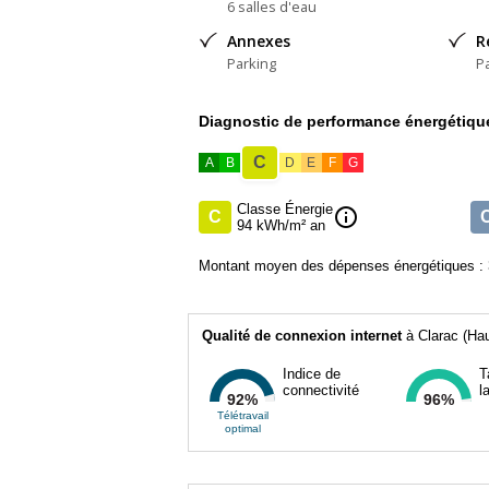
6 salles d'eau
Annexes
R
Parking
P
Diagnostic de performance énergétiqu
C
A
B
D
E
F
G
Classe Énergie
info
C
94 kWh/m² an
Montant moyen des dépenses énergétiques : 
Qualité de connexion internet
à Clarac (Ha
Indice de
T
connectivité
l
92%
96%
Télétravail
optimal