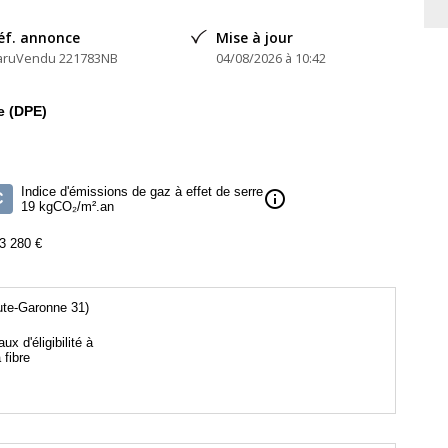
éf. annonce
Mise à jour
aruVendu 221783NB
04/08/2026 à 10:42
e (DPE)
Indice d'émissions de gaz à effet de serre
info
C
19 kgCO₂/m².an
3 280 €
ute-Garonne 31)
aux d'éligibilité à
a fibre