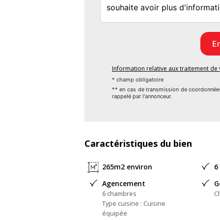
- Nathalie BRIGAUD inscrite au RSAC de
Selon l'article L.561.5 du Code Monétaire e
d'une pièce d'identité vous sera demandée.
Les informations sur les risques auxquels
www.georisques.gouv.fr
Information relative aux traitement d
Terrain viabilisé : OUI
* champ obligatoire
** en cas de transmission de coordonnée
Numéro de mandat : 221783NB
rappelé par l'annonceur.
Plus d'information :
- Calme
Caractéristiques du bien
265m2 environ
6
Honoraires à la charge de l'acquéreur
Agencement
G
Pourcentage des Honoraires à la charge de
6 chambres
C
Bien En copropriété : NON
Type cuisine : Cuisine
équipée