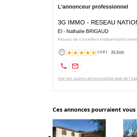
L'annonceur professionnel
3G IMMO - RESEAU NATIO
EI - Nathalie BRIGAUD
Réseau de conseillers indépendants immob
(
4.9
)
34
Avis
Voir ses autres annonces
Site web de l'ag
|
Ces annonces pourraient vous 