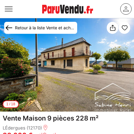
Retour à la liste Vente et achat maison Lédergues
1
/
18
Vente Maison 9 pièces 228 m²
LÉdergues (12170)