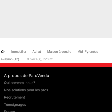
Immobilier
Achat
Maison à vendre
Midi-Pyrenées
Aveyron (12)
9 pièce(s), 228 m²...
A propos de ParuVendu
Qui sommes-nous?
Nos solutions pour les pros
Recrutement
Témoignages
Presse