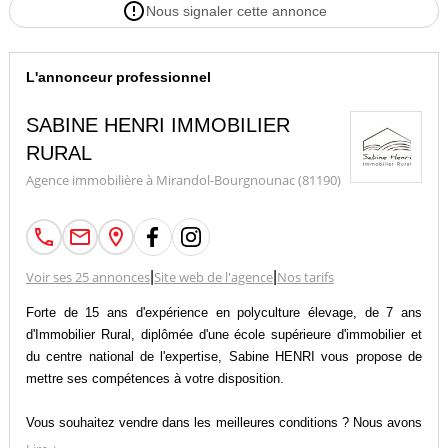
Nous signaler cette annonce
L'annonceur professionnel
SABINE HENRI IMMOBILIER
RURAL
Agence immobilière à Mirandol-Bourgnounac (81190)
Voir ses 25 annonces
|
Site web de l'agence
|
Nos tarifs
Forte de 15 ans d'expérience en polyculture élevage, de 7 ans
d'Immobilier Rural, diplômée d'une école supérieure d'immobilier et
du centre national de l'expertise, Sabine HENRI vous propose de
mettre ses compétences à votre disposition.
Vous souhaitez vendre dans les meilleures conditions ? Nous avons
les outils adaptés à votre secteur.