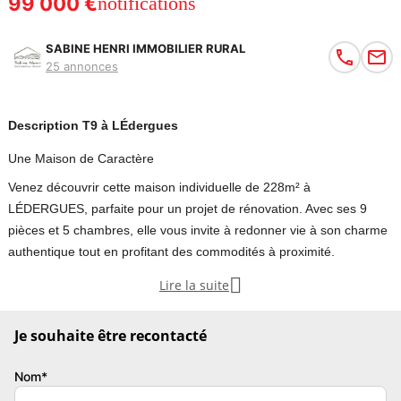
99 000 €
notifications
SABINE HENRI IMMOBILIER RURAL
25 annonces
Description T9 à LÉdergues
Une Maison de Caractère
Venez découvrir cette maison individuelle de 228m² à
LÉDERGUES, parfaite pour un projet de rénovation. Avec ses 9
pièces et 5 chambres, elle vous invite à redonner vie à son charme
authentique tout en profitant des commodités à proximité.

Lire la suite
Une Maison de Caractère
Maison individuelle de 228m², vous invite à écrire une nouvelle
Je souhaite être recontacté
page de son histoire, celle d'un projet de rénovation ambitieux ou
d'une rénovation douce pour préserver son âme authentique.
Nom*