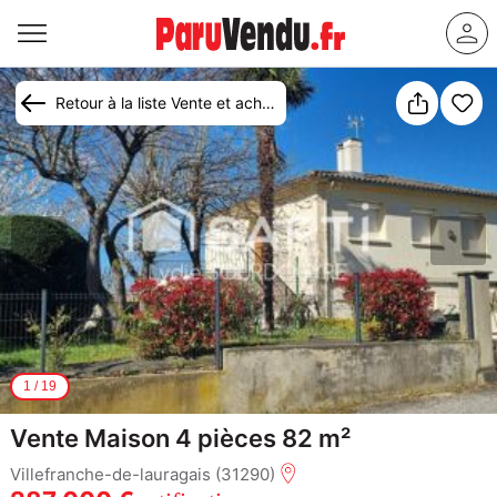
Retour à la liste Vente et achat maison Villefranche-de-Lauragais
1
/
19
Vente Maison 4 pièces 82 m²
Villefranche-de-lauragais (31290)