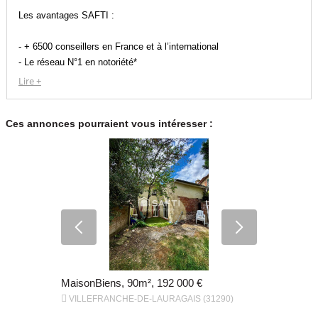
Les avantages SAFTI :
- + 6500 conseillers en France et à l’international
- Le réseau N°1 en notoriété*
- Des outils performants et innovants
Lire +
- Une communication massive
Nos conseillers immobiliers partout en France seront vos
Ces annonces pourraient vous intéresser :
interlocuteurs privilégiés pour un suivi personnalisé et de qualité tout
au long de votre projet.
* Parmi les réseaux de mandataires immobiliers selon sondage
IFOP
€
MaisonBiens, 90m², 192 000 €
MaisonBien


VILLEFRANCHE-DE-LAURAGAIS (31290)
VILLEFRAN