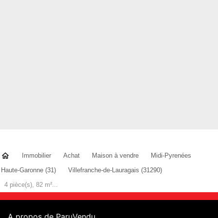
Immobilier
Achat
Maison à vendre
Midi-Pyrenées
Haute-Garonne (31)
Villefranche-de-Lauragais (31290)
4 pièce(s), 82 m²...
A propos de ParuVendu