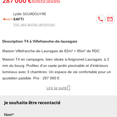
287 000 €
notifications
Lydie SOURDOUYRE
SAFTI
Voir ses autres annonces
Description T4 à Villefranche-de-lauragais
Maison Villefranche-de-Lauragais de 82m² + 85m² de RDC
Maison T4 en campagne, bien située à Avignonet-Lauragais, à 2
min du bourg. Profitez d'un vaste jardin piscinable et d'intérieurs
lumineux avec 3 chambres. Un espace de vie confortable pour un
quotidien paisible. Prix : 287 000 €.

Lire la suite
A seulement 5 minutes de Villefranche-de-Lauragais située sur la
commune d'Avignonet-Lauragais, cette charmante maison T4 de
Je souhaite être recontacté
82m² est un véritable havre de paix en campagne tout en étant à 2
minutes à pied du bourg, offrant à ses habitants un cadre de vie
Nom*