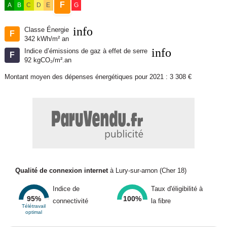
F
A
B
C
D
E
G
info
Classe Énergie
F
342 kWh/m² an
info
Indice d’émissions de gaz à effet de serre
F
92 kgCO₂/m².an
Montant moyen des dépenses énergétiques pour 2021 : 3 308 €
Qualité de connexion internet
à Lury-sur-arnon (Cher 18)
Indice de
Taux d'éligibilité à
95%
100%
connectivité
la fibre
Télétravail
optimal