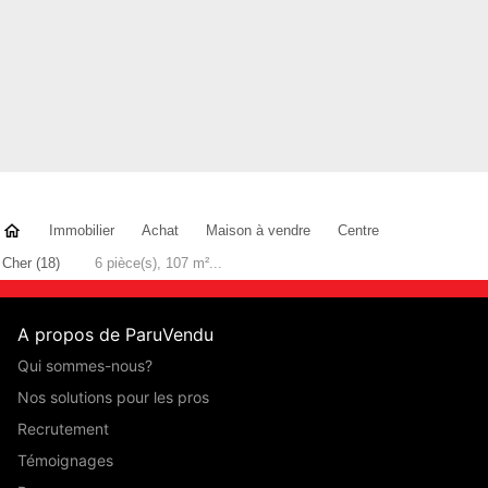
Immobilier
Achat
Maison à vendre
Centre
Cher (18)
6 pièce(s), 107 m²...
A propos de ParuVendu
Qui sommes-nous?
Nos solutions pour les pros
Recrutement
Témoignages