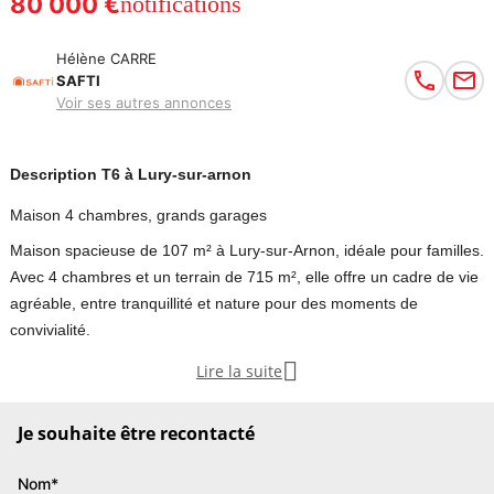
80 000 €
notifications
Hélène CARRE
SAFTI
Voir ses autres annonces
Description T6 à Lury-sur-arnon
Maison 4 chambres, grands garages
Maison spacieuse de 107 m² à Lury-sur-Arnon, idéale pour familles.
Avec 4 chambres et un terrain de 715 m², elle offre un cadre de vie
agréable, entre tranquillité et nature pour des moments de
convivialité.

Lire la suite
Située dans la charmante commune de Lury-sur-Arnon, à 10
minutes de Vierzon, 2H de Paris, Hélène Carre vous propose cette
Je souhaite être recontacté
grande maison familiale de 107m2 dans une ruelle au calme du
bourg.
Nom*