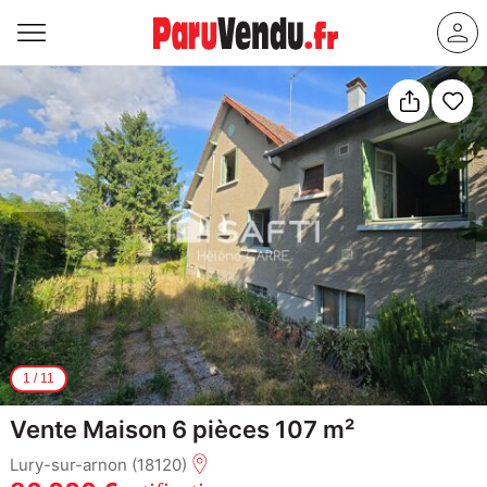
1
/
11
Vente Maison 6 pièces 107 m²
Lury-sur-arnon (18120)