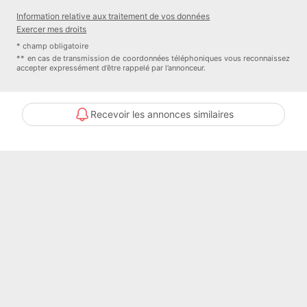
Bien En copropriété : NON
Information relative aux traitement de vos données
Exercer mes droits
Contacter l'annonceur
* champ obligatoire
** en cas de transmission de coordonnées téléphoniques vous reconnaissez
accepter expressément d’être rappelé par l’annonceur.
SAFTI
Recevoir les annonces similaires