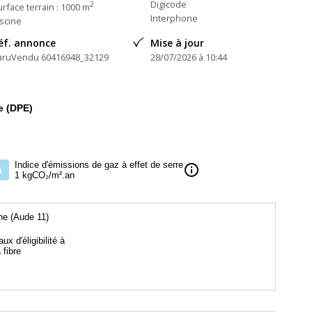
Digicode
2
rface terrain : 1000 m
Interphone
iscine
éf. annonce
Mise à jour
aruVendu 60416948_32129
28/07/2026 à 10:44
e (DPE)
Indice d'émissions de gaz à effet de serre
info
A
1 kgCO₂/m².an
e (Aude 11)
aux d'éligibilité à
a fibre