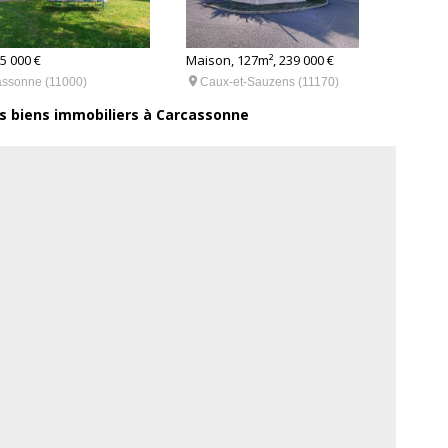
85 000 €
Maison, 127m², 239 000 €
Maiso


assonne (11000)
Caux-et-Sauzens (11170)
CA
es biens immobiliers à Carcassonne