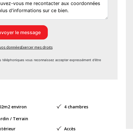
es performances énergétiques exemplaires. Un bien rare aux
teurs de confort, de lumière et de prestations de standing.
3
e vos données
Exercer mes droits
s téléphoniques vous reconnaissez accepter expressément d'être
le
02m2 environ
4 chambres
res : NC
ardin / Terrain
xtérieur
Accès