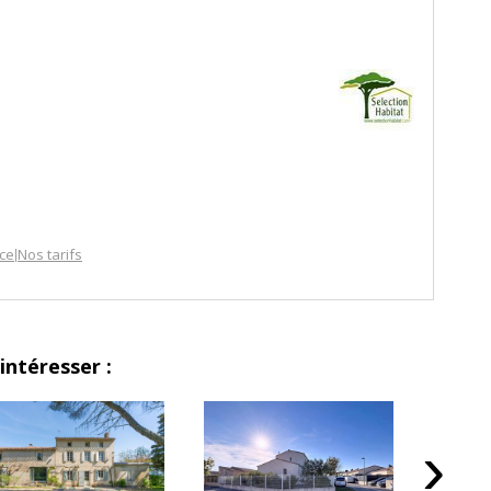
nce
Nos tarifs
|
intéresser :
›