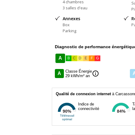
4 chambres
Su
3 salles d'eau
P
Annexes
R
Box
P
Parking
Diagnostic de performance énergétiqu
A
B
C
D
E
F
G
Classe Énergie
info
A
29 kWh/m² an
Qualité de connexion internet
à Carcassonn
Indice de
T
connectivité
l
90%
84%
Télétravail
optimal