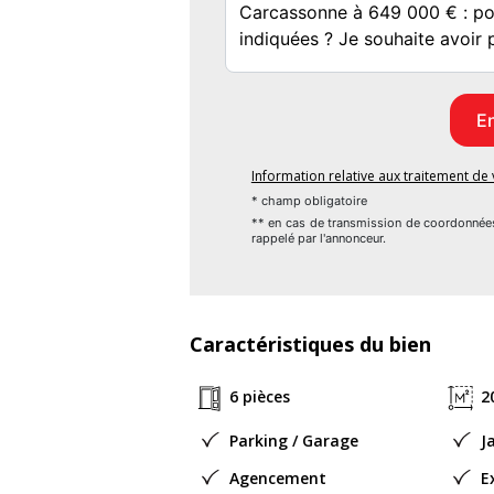
qualité de construction remarquable et d
lignes contemporaines, idéal pour les ama
Contact Agent 7/7 on mobile +3366968421
Etat général : Très bon état
Surface terrain : 1000
Année de construction : 2023
Information relative aux traitement d
Chauffage : Individuel
* champ obligatoire
** en cas de transmission de coordonnée
Chauffage (mode) : Climatisation_Reversib
rappelé par l'annonceur.
Fenêtre : Aluminium
Cuisine : AmenageeEquipee
Interphone : oui
Numéro de mandat : 32129
Caractéristiques du bien
Honoraires à la charge de : Vendeur
6 pièces
2
Bien En copropriété : Non
Procédure sur le Syndicat des copropriétai
Parking / Garage
J
Taxe foncière : 2464 euros
Agencement
E