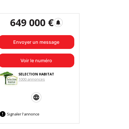
649 000 €
notifications
Envoyer un message
Voir le numéro
SELECTION HABITAT
1000 annonces

Signaler l'annonce