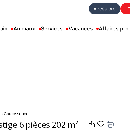
Accès pro
ain
Animaux
Services
Vacances
Affaires pro
son Carcassonne
tige 6 pièces 202 m²