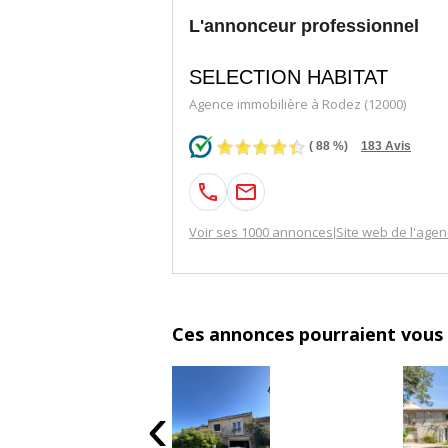
L'annonceur professionnel
SELECTION HABITAT
Agence immobilière à Rodez (12000)
(
88
%)
183
Avis
Voir ses 1000 annonces
Site web de l'age
|
Ces annonces pourraient vous 
‹