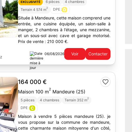
6 pièces
4 chambres
EXCLUSIVITÉ
2
DPE :
D
Terrain 4 574 m
Située à Mandeure, cette maison comprend une
entrée, une cuisine équipée, un salon-salle à
manger, 2 chambres à l'étage, une mezzanine,
12
et un sous-sol avec cave et garage motorisé.
Prix de vente : 210 000 €.
Voir
Contacter
06/08/2026
ez
164 000 €
2
Maison 100 m
Mandeure (25)
2
5 pièces
4 chambres
Terrain 352 m
DPE :
C
Maison à vendre 5 pièces mandeure (25). je
vous propose sur la commune de mandeure,
cette charmante maison mitoyenne d'un côté,
10