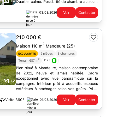
12
Quartier calme. Possibilité de chambre au sous-
sol. DPE E.
Voir
Contacter
03/08/2026
210 000 €
2
Maison 110 m
Mandeure (25)
5 pièces
3 chambres
EXCLUSIVITÉ
2
DPE :
B
Terrain 687 m
Bien situé à Mandeure, maison contemporaine
de 2022, neuve et jamais habitée. Cadre
exceptionnel avec vue panoramique sur la
12
campagne. Intérieur prêt à accueillir, espaces
extérieurs à aménager selon vos goûts. Prix :
210 000 €.
360
Visite 360°
Voir
Contacter
01/08/2026