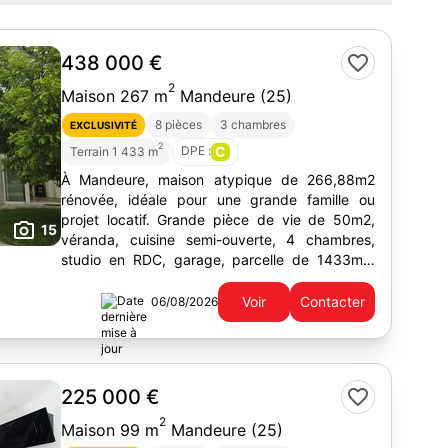
438 000 €
2
Maison 267 m
Mandeure (25)
8 pièces
3 chambres
EXCLUSIVITÉ
2
DPE :
C
Terrain 1 433 m
À Mandeure, maison atypique de 266,88m2
rénovée, idéale pour une grande famille ou
projet locatif. Grande pièce de vie de 50m2,
15
véranda, cuisine semi-ouverte, 4 chambres,
studio en RDC, garage, parcelle de 1433m2.
Véranda avec chauffage au sol.
Voir
Contacter
06/08/2026
225 000 €
2
Maison 99 m
Mandeure (25)