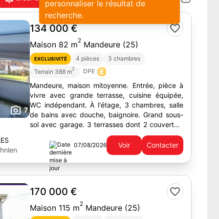
personnaliser le résultat de
recherche.
134 000 €
2
Maison 82 m
Mandeure (25)
4 pièces
3 chambres
EXCLUSIVITÉ
2
DPE :
E
Terrain 388 m
Mandeure, maison mitoyenne. Entrée, pièce à
vivre avec grande terrasse, cuisine équipée,
WC indépendant. À l'étage, 3 chambres, salle
7
de bains avec douche, baignoire. Grand sous-
sol avec garage. 3 terrasses dont 2 couvertes.
Prix : 139 000€.
EES
Voir
Contacter
07/08/2026
hnlen
170 000 €
2
Maison 115 m
Mandeure (25)