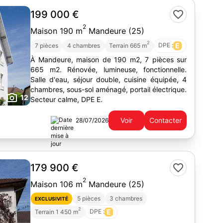
199 000 €
2
Maison 190 m
Mandeure (25)
2
DPE :
E
7 pièces
4 chambres
Terrain 665 m
À Mandeure, maison de 190 m2, 7 pièces sur
665 m2. Rénovée, lumineuse, fonctionnelle.
Salle d'eau, séjour double, cuisine équipée, 4
chambres, sous-sol aménagé, portail électrique.
12
Secteur calme, DPE E.
Voir
Contacter
28/07/2026
179 900 €
2
Maison 106 m
Mandeure (25)
5 pièces
3 chambres
EXCLUSIVITÉ
2
DPE :
E
Terrain 1 450 m