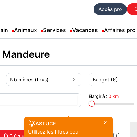
Accès pro
ain
Animaux
Services
Vacances
Affaires pro
s Mandeure
Nb pièces (tous)
Budget (€)
Élargir à :
0 km
ASTUCE
Utilisez les filtres pour
Créer une alerte