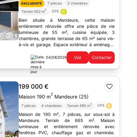
7 pièces
3 chambres
EXCLUSIVITÉ
2
DPE :
C
Terrain 652 m
Bien située à Mandeure, cette maison
entièrement rénovée offre une pièce de vie
lumineuse de 55 m², cuisine équipée, 3
9
chambres, grande terrasse de 65 m² sans vis-
à-vis et garage. Espace extérieur à aménager.
À visiter rapidement.
Voir
Contacter
04/08/2026
199 000 €
2
Maison 190 m
Mandeure (25)
2
DPE :
E
7 pièces
4 chambres
Terrain 665 m
Maison de 190 m², 7 pièces, sur sous-sol à
Mandeure. Terrain de 665 m². Maison
lumineuse et entièrement rénovée avec
fenêtres PVC, chauffage gaz et cheminée.