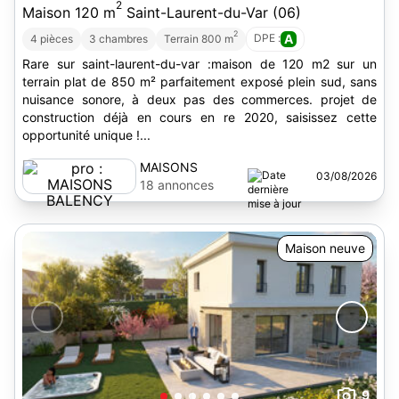
2
Maison 120 m
Saint-Laurent-du-Var (06)
2
DPE :
A
4 pièces
3 chambres
Terrain 800 m
Rare sur saint-laurent-du-var :maison de 120 m2 sur un
terrain plat de 850 m² parfaitement exposé plein sud, sans
nuisance sonore, à deux pas des commerces. projet de
construction déjà en cours en re 2020, saisissez cette
opportunité unique !...
MAISONS
03/08/2026
BALENCY
18 annonces
Maison neuve
9