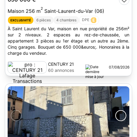
2
Maison 256 m
Saint-Laurent-du-Var (06)
DPE :
E
6 pièces
4 chambres
EXCLUSIVITÉ
À Saint Laurent du Var, maison en nue propriété de 256m²
sur 2 niveaux. 2 espaces au rez-de-chaussée, un
appartement 3 pièces au 1er étage et un autre au 2ème.
Cinq garages. Bouquet de 650 000&euros;. Honoraires à la
charge du vendeur.
CENTURY 21
07/08/2026
Lafage
60 annonces
Transactions