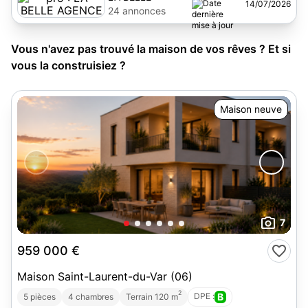
14/07/2026
AGENCE
24 annonces
Vous n'avez pas trouvé la maison de vos rêves ? Et si
vous la construisiez ?
Maison neuve
7
959 000 €
Maison Saint-Laurent-du-Var (06)
2
DPE :
B
5 pièces
4 chambres
Terrain 120 m