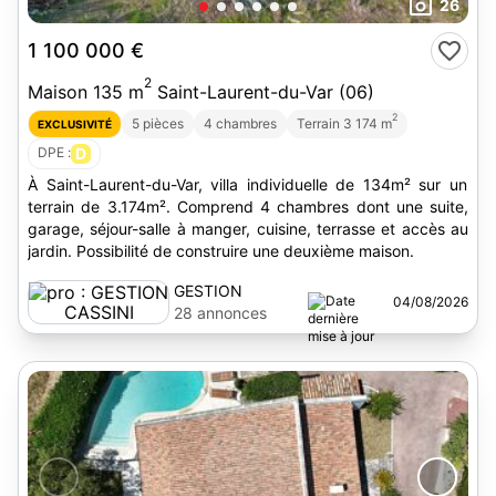
26
1 100 000 €
2
Maison 135 m
Saint-Laurent-du-Var (06)
2
5 pièces
4 chambres
Terrain 3 174 m
EXCLUSIVITÉ
DPE :
D
À Saint-Laurent-du-Var, villa individuelle de 134m² sur un
terrain de 3.174m². Comprend 4 chambres dont une suite,
garage, séjour-salle à manger, cuisine, terrasse et accès au
jardin. Possibilité de construire une deuxième maison.
GESTION
04/08/2026
CASSINI
28 annonces