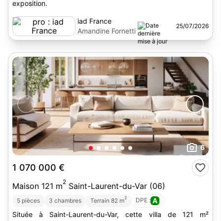
exposition.
iad France
25/07/2026
Amandine Fornetti
6
1 070 000 €
2
Maison 121 m
Saint-Laurent-du-Var (06)
2
DPE :
A
5 pièces
3 chambres
Terrain 82 m
Située à Saint-Laurent-du-Var, cette villa de 121 m²