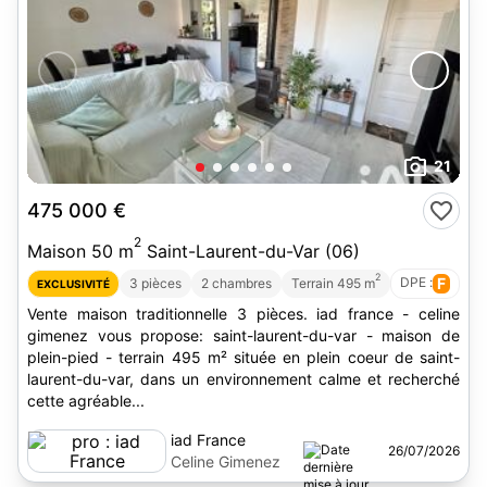
21
475 000 €
2
Maison 50 m
Saint-Laurent-du-Var (06)
2
DPE :
F
3 pièces
2 chambres
Terrain 495 m
EXCLUSIVITÉ
Vente maison traditionnelle 3 pièces. iad france - celine
gimenez vous propose: saint-laurent-du-var - maison de
plein-pied - terrain 495 m² située en plein coeur de saint-
laurent-du-var, dans un environnement calme et recherché
cette agréable...
iad France
26/07/2026
Celine Gimenez