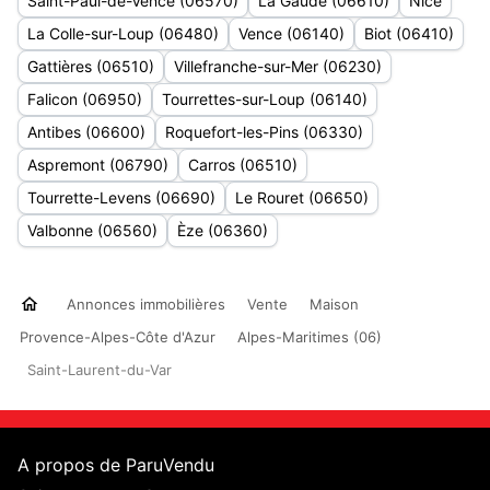
Saint-Paul-de-Vence (06570)
La Gaude (06610)
Nice
La Colle-sur-Loup (06480)
Vence (06140)
Biot (06410)
Gattières (06510)
Villefranche-sur-Mer (06230)
Falicon (06950)
Tourrettes-sur-Loup (06140)
Antibes (06600)
Roquefort-les-Pins (06330)
Aspremont (06790)
Carros (06510)
Tourrette-Levens (06690)
Le Rouret (06650)
Valbonne (06560)
Èze (06360)
Annonces immobilières
Vente
Maison
Provence-Alpes-Côte d'Azur
Alpes-Maritimes (06)
Saint-Laurent-du-Var
A propos de ParuVendu