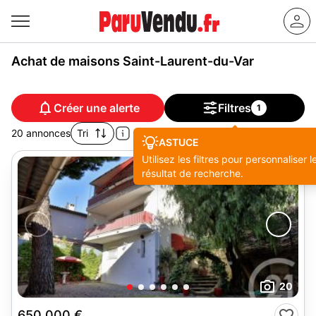
Achat de maisons Saint-Laurent-du-Var
Créer une alerte
Filtres
1
20 annonces
Tri
ASTUCE
Utilisez les filtres pour personnaliser l
résultat de recherche.
20
650 000 €