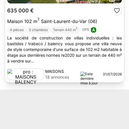
635 000 €
2
Maison 102 m
Saint-Laurent-du-Var (06)
2
DPE :
A
4 pièces
3 chambres
Terrain 440 m
La société de construction de villas individuelles : les
bastides / trabeco / balency vous propose une villa neuve
de style contemporaine d'une surface de 102 m2 habitable à
étage aux dernières normes re2020 sur un terrain de 440 m²
à vendre sur...
MAISONS
31/07/2026
BALENCY
18 annonces