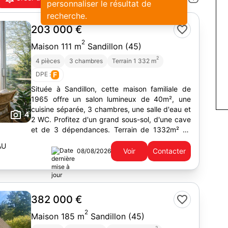
personnaliser le résultat de
recherche.
203 000 €
2
Maison 111 m
Sandillon (45)
2
4 pièces
3 chambres
Terrain 1 332 m
DPE :
F
Située à Sandillon, cette maison familiale de
1965 offre un salon lumineux de 40m², une
cuisine séparée, 3 chambres, une salle d'eau et
4
2 WC. Profitez d'un grand sous-sol, d'une cave
et de 3 dépendances. Terrain de 1332m² au
calme.
AU
Voir
Contacter
08/08/2026
382 000 €
2
Maison 185 m
Sandillon (45)
2