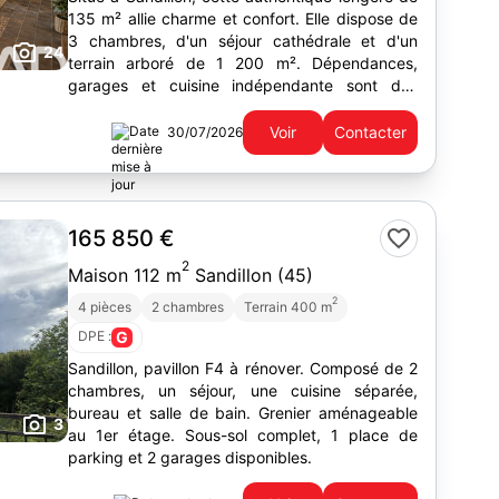
135 m² allie charme et confort. Elle dispose de
3 chambres, d'un séjour cathédrale et d'un
24
terrain arboré de 1 200 m². Dépendances,
garages et cuisine indépendante sont des
atouts supplémentaires.
Voir
Contacter
30/07/2026
165 850 €
2
Maison 112 m
Sandillon (45)
2
4 pièces
2 chambres
Terrain 400 m
DPE :
G
Sandillon, pavillon F4 à rénover. Composé de 2
chambres, un séjour, une cuisine séparée,
bureau et salle de bain. Grenier aménageable
3
au 1er étage. Sous-sol complet, 1 place de
parking et 2 garages disponibles.