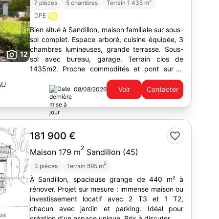
7 pièces
5 chambres
Terrain 1 435 m
DPE :
D
Bien situé à Sandillon, maison familiale sur sous-
sol complet. Espace arboré, cuisine équipée, 3
chambres lumineuses, grande terrasse. Sous-
12
sol avec bureau, garage. Terrain clos de
1435m2. Proche commodités et pont sur la
Loire.
AU
Voir
Contacter
08/08/2026
181 900 €
2
Maison 179 m
Sandillon (45)
2
3 pièces
Terrain 895 m
À Sandillon, spacieuse grange de 440 m² à
rénover. Projet sur mesure : immense maison ou
investissement locatif avec 2 T3 et 1 T2,
chacun avec jardin et parking. Idéal pour
4
création d'un espace unique. Prix à discuter.