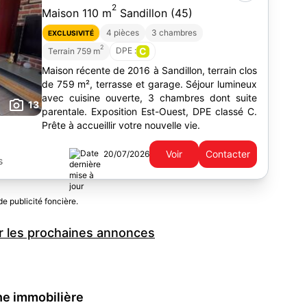
2
Maison 110 m
Sandillon (45)
4 pièces
3 chambres
EXCLUSIVITÉ
2
DPE :
C
Terrain 759 m
Maison récente de 2016 à Sandillon, terrain clos
de 759 m², terrasse et garage. Séjour lumineux
avec cuisine ouverte, 3 chambres dont suite
13
parentale. Exposition Est-Ouest, DPE classé C.
Prête à accueillir votre nouvelle vie.
Voir
Contacter
20/07/2026
s
de publicité foncière.
 les prochaines annonces
che immobilière