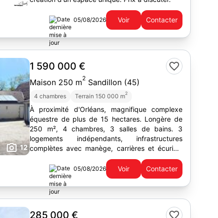
Voir
Contacter
05/08/2026
1 590 000 €
2
Maison 250 m
Sandillon (45)
2
4 chambres
Terrain 150 000 m
À proximité d'Orléans, magnifique complexe
équestre de plus de 15 hectares. Longère de
250 m², 4 chambres, 3 salles de bains. 3
logements indépendants, infrastructures
12
complètes avec manège, carrières et écuries.
Potentiel de revenus locatifs.
Voir
Contacter
05/08/2026
285 000 €