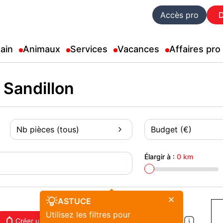
Accès pro
ain
Animaux
Services
Vacances
Affaires pro
 Sandillon
Nb pièces (tous)
Budget (€)
Élargir à :
0 km
ASTUCE
Utilisez les filtres pour
Créer une alerte