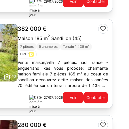
Voir
Contacter
29/07/2026
382 000 €
2
Maison 185 m
Sandillon (45)
2
7 pièces
5 chambres
Terrain 1 435 m
DPE :
D
Vente maison/villa 7 pièces. iad france -
enguerrand kas vous propose: charmante
maison familiale 7 pièces 185 m² au coeur de
13
sandillon découvrez cette maison des années
70, édifiée sur un terrain arboré de 1 435 m².
bâtie sur un sous-sol complet...
Voir
Contacter
27/07/2026
280 000 €