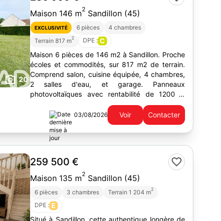
2
Maison 146 m
Sandillon (45)
6 pièces
4 chambres
EXCLUSIVITÉ
2
DPE :
C
Terrain 817 m
Maison 6 pièces de 146 m2 à Sandillon. Proche
écoles et commodités, sur 817 m2 de terrain.
Comprend salon, cuisine équipée, 4 chambres,
20
2 salles d'eau, et garage. Panneaux
photovoltaïques avec rentabilité de 1200 €
annuel. Aucun travaux à prévoir.
Voir
Contacter
03/08/2026
259 500 €
2
Maison 135 m
Sandillon (45)
2
6 pièces
3 chambres
Terrain 1 204 m
DPE :
E
Situé à Sandillon, cette authentique longère de