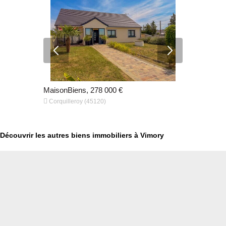
€
MaisonBiens, 278 000 €
MaisonBien


Corquilleroy (45120)
Pannes (45
Découvrir les autres biens immobiliers à Vimory