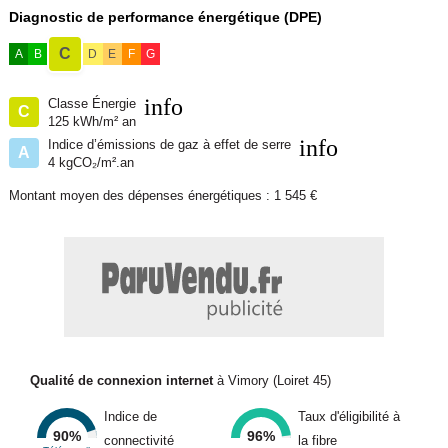
Diagnostic de performance énergétique (DPE)
Cette annonce référence 333796 vous est présentée par votre
C
A
B
D
E
F
G
agent commercial BSK Immobilier MEGANE DECAEN (EI)
immatriculé au RSAC de ORLEANS (45000) sous le numéro
info
97943853800014.
Classe Énergie
C
125 kWh/m² an
info
Indice d’émissions de gaz à effet de serre
Prix du bien : 345 000,00 euro
A
4 kgCO₂/m².an
Montant moyen des dépenses énergétiques : 1 545 €
Les honoraires d'agence sont à la charge du vendeur.
A propos des performances énergétiques :
Date de réalisation du diagnostic énergétique : 28/10/2024
Score DPE : 125kWhEP/m²/an
Qualité de connexion internet
à Vimory (Loiret 45)
Score GES : 4 kgepCO2/m²/an
Indice de
Taux d'éligibilité à
90%
96%
Montant estimé des dépenses annuelles d'énergie pour un usage
connectivité
la fibre