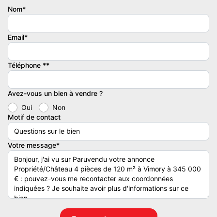
comme ceci :
Nom*
Maison de plein pied de 120 m2 :
Email*
- une entrée
Téléphone **
- 3chambres dont une d'environ 25m2
Avez-vous un bien à vendre ?
- un beau salon séjour
Oui
Non
Motif de contact
- 1 salle de bain
- 1 wc
Votre message*
- 1 cuisine entièrement équipée (avec électroménager de qualité)
- 1 cellier
- 1 local technique attenant à la maison