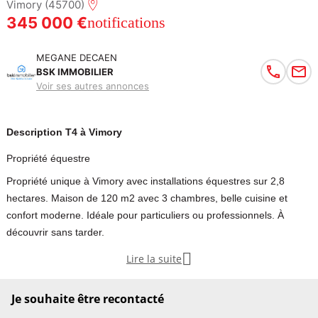
Vimory (45700)
345 000 €
notifications
MEGANE DECAEN
BSK IMMOBILIER
Voir ses autres annonces
Description T4 à Vimory
Propriété équestre
Propriété unique à Vimory avec installations équestres sur 2,8
hectares. Maison de 120 m2 avec 3 chambres, belle cuisine et
confort moderne. Idéale pour particuliers ou professionnels. À
découvrir sans tarder.

Lire la suite
à Vimory, village paisible ayant ses commerces, et à 10 minutes de
Montargis cette belle propriété avec ses installations équestres le
Je souhaite être recontacté
tout sur un terrain de 2,8 hectares entièrement clos se compose