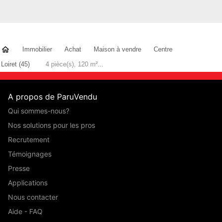
Immobilier
Achat
Maison à vendre
Centre
Loiret (45)
4 pièce(s), 120 m²...
A propos de ParuVendu
Qui sommes-nous?
Nos solutions pour les pros
Recrutement
Témoignages
Presse
Applications
Nous contacter
Aide - FAQ