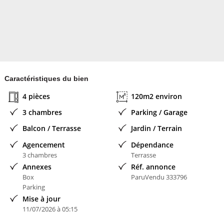
- double vitrage pvc
- pompe à chaleur air/air
- poêle à granulé
Caractéristiques du bien
4 pièces
120m2 environ
- fibre
3 chambres
Parking / Garage
- fosse toute eaux
Balcon / Terrasse
Jardin / Terrain
- puit ( en eau, prévoir une pompe de relevage)
Agencement
Dépendance
3 chambres
Terrasse
Annexes
Réf. annonce
- arbres fruitiers
Box
ParuVendu 333796
Parking
que vous soyez un particulier souhaitant avoir ses chevaux à la
Mise à jour
maison ou un pro souhaitant s'installer , n'hésitez pas, plus de
11/07/2026 à 05:15
photos sur demande.