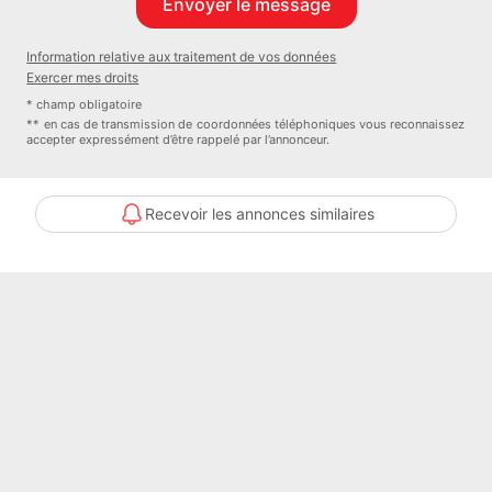
- 1 terrasse
Information relative aux traitement de vos données
Exercer mes droits
Installations équestres :
* champ obligatoire
** en cas de transmission de coordonnées téléphoniques vous reconnaissez
accepter expressément d’être rappelé par l’annonceur.
- 2 prés clôturés
- 3 boxes de 3m*4m disposant chacun d'un abreuvoir et d'une
Recevoir les annonces similaires
mangeoire
- 1 dépendance comprenant un garage et une sellerie
- 1 douche
possibilité de créer un 3ème pré ,des paddock, ou une carrière
les plus de cette propriété :
- ballon thermodynamique