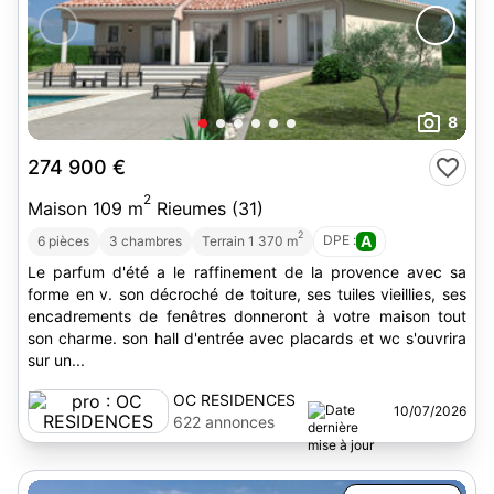
8
274 900 €
2
Maison 109 m
Rieumes (31)
2
DPE :
A
6 pièces
3 chambres
Terrain 1 370 m
Le parfum d'été a le raffinement de la provence avec sa
forme en v. son décroché de toiture, ses tuiles vieillies, ses
encadrements de fenêtres donneront à votre maison tout
son charme. son hall d'entrée avec placards et wc s'ouvrira
sur un...
OC RESIDENCES
10/07/2026
622 annonces