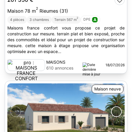
2
Maison 78 m
Rieumes (31)
2
DPE :
A
4 pièces
3 chambres
Terrain 567 m
Maisons france confort vous propose ce projet de
construction sur mesure. terrain plat et bien exposé, proche
des commodités et idéal pour un projet de construction sur
mesure. cette maison à étage propose une organisation
optimisée avec un espace...
MAISONS
18/07/2026
FRANCE
610 annonces
CONFORT
Maison neuve