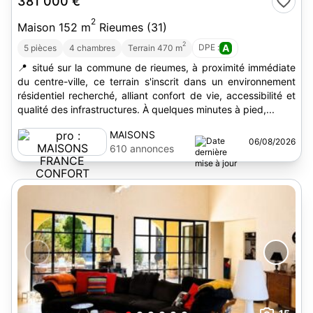
381 000 €
2
Maison 152 m
Rieumes (31)
2
DPE :
A
5 pièces
4 chambres
Terrain 470 m
📍 situé sur la commune de rieumes, à proximité immédiate
du centre-ville, ce terrain s'inscrit dans un environnement
résidentiel recherché, alliant confort de vie, accessibilité et
qualité des infrastructures. À quelques minutes à pied,...
MAISONS
06/08/2026
FRANCE
610 annonces
CONFORT