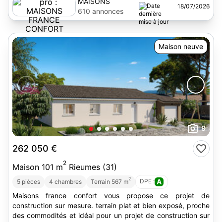
MAISONS
18/07/2026
FRANCE
610 annonces
CONFORT
Maison neuve
9
262 050 €
2
Maison 101 m
Rieumes (31)
2
DPE :
A
5 pièces
4 chambres
Terrain 567 m
Maisons france confort vous propose ce projet de
construction sur mesure. terrain plat et bien exposé, proche
des commodités et idéal pour un projet de construction sur