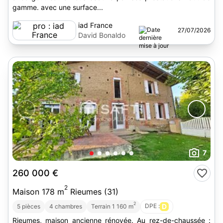
gamme. avec une surface...
iad France
27/07/2026
David Bonaldo
7
260 000 €
2
Maison 178 m
Rieumes (31)
2
DPE :
D
5 pièces
4 chambres
Terrain 1 160 m
Rieumes, maison ancienne rénovée. Au rez-de-chaussée :