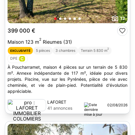
12
399 000 €
2
Maison 123 m
Rieumes (31)
2
5 pièces
3 chambres
Terrain 5 830 m
EXCLUSIVITÉ
DPE :
C
À Poucharramet, maison 4 pièces sur un terrain de 5 830
m². Annexe indépendante de 117 m², idéale pour divers
projets. Piscine, vue sur les Pyrénées, pièce de vie avec
cheminée, et vie de plain-pied. Potentialité d'évolution
appréciable.
LAFORET
02/08/2026
IMMOBILIER
41 annonces
COLOMIERS