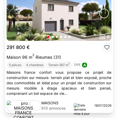
9
291 800 €
2
Maison 96 m
Rieumes (31)
2
DPE :
A
5 pièces
4 chambres
Terrain 567 m
Maisons france confort vous propose ce projet de
construction sur mesure. terrain plat et bien exposé, proche
des commodités et idéal pour un projet de construction sur
mesure. modèle à étage spacieux et bien pensé,
comprenant un bel espace de vie...
MAISONS
18/07/2026
FRANCE
610 annonces
CONFORT