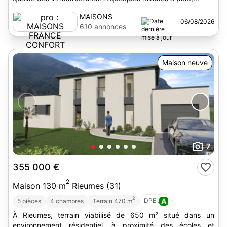
MAISONS
06/08/2026
FRANCE
610 annonces
CONFORT
Maison neuve
7
355 000 €
2
Maison 130 m
Rieumes (31)
2
DPE :
A
5 pièces
4 chambres
Terrain 470 m
À Rieumes, terrain viabilisé de 650 m² situé dans un
environnement résidentiel, à proximité des écoles et