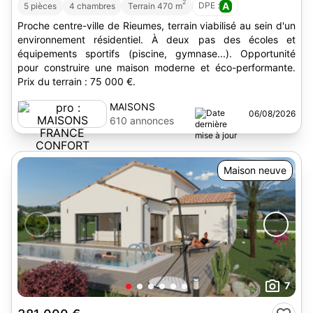
2
DPE :
A
5 pièces
4 chambres
Terrain 470 m
Proche centre-ville de Rieumes, terrain viabilisé au sein d'un
environnement résidentiel. À deux pas des écoles et
équipements sportifs (piscine, gymnase...). Opportunité
pour construire une maison moderne et éco-performante.
Prix du terrain : 75 000 €.
MAISONS
06/08/2026
FRANCE
610 annonces
CONFORT
Maison neuve
7