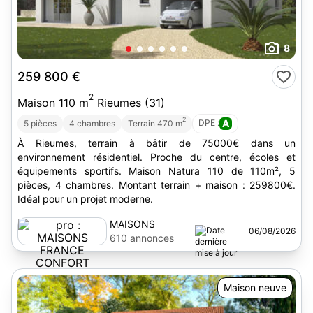
8
259 800 €
2
Maison 110 m
Rieumes (31)
2
DPE :
A
5 pièces
4 chambres
Terrain 470 m
À Rieumes, terrain à bâtir de 75000€ dans un
environnement résidentiel. Proche du centre, écoles et
équipements sportifs. Maison Natura 110 de 110m², 5
pièces, 4 chambres. Montant terrain + maison : 259800€.
Idéal pour un projet moderne.
MAISONS
06/08/2026
FRANCE
610 annonces
CONFORT
Maison neuve