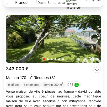
30/07/2026
David Santarossa
16
343 000 €
2
Maison 170 m
Rieumes (31)
2
DPE :
B
9 pièces
5 chambres
Terrain 950 m
Vente maison de ville 9 pièces. iad france - david bonaldo
vous propose: au coeur de rieumes, cette magnifique
maison de ville avec ascenseur, non mitoyenne, rénovée
avec goût saura vous séduire par ses prestations haut de