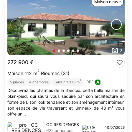
Maison neuve
7
272 900 €
2
Maison 112 m
Rieumes (31)
2
DPE :
A
5 pièces
4 chambres
Terrain 1 370 m
Découvrez les charmes de la libeccio. cette belle maison de
plain-pied, qui saura vous séduire par son architecture en
forme de l, son look tendance et son aménagement intérieur.
son espace de vie traversant et lumineux de 48 m² vous
offre un...
OC RESIDENCES
10/07/2026
622 annonces