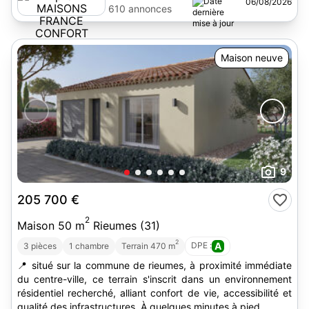
06/08/2026
FRANCE
610 annonces
CONFORT
Maison neuve
9
205 700 €
2
Maison 50 m
Rieumes (31)
2
DPE :
A
3 pièces
1 chambre
Terrain 470 m
📍 situé sur la commune de rieumes, à proximité immédiate
du centre-ville, ce terrain s'inscrit dans un environnement
résidentiel recherché, alliant confort de vie, accessibilité et
qualité des infrastructures. À quelques minutes à pied,...