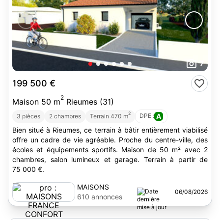
7
199 500 €
2
Maison 50 m
Rieumes (31)
2
DPE :
A
3 pièces
2 chambres
Terrain 470 m
Bien situé à Rieumes, ce terrain à bâtir entièrement viabilisé
offre un cadre de vie agréable. Proche du centre-ville, des
écoles et équipements sportifs. Maison de 50 m² avec 2
chambres, salon lumineux et garage. Terrain à partir de
75 000 €.
MAISONS
06/08/2026
FRANCE
610 annonces
CONFORT