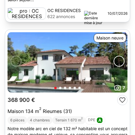
OC RESIDENCES
10/07/2026
622 annonces
Maison neuve
7
368 900 €
2
Maison 134 m
Rieumes (31)
2
DPE :
A
6 pièces
4 chambres
Terrain 1 670 m
Notre modèle arc en ciel de 132 m² habitable est un concept
de maison moderne et unique. sa conception vous assurera