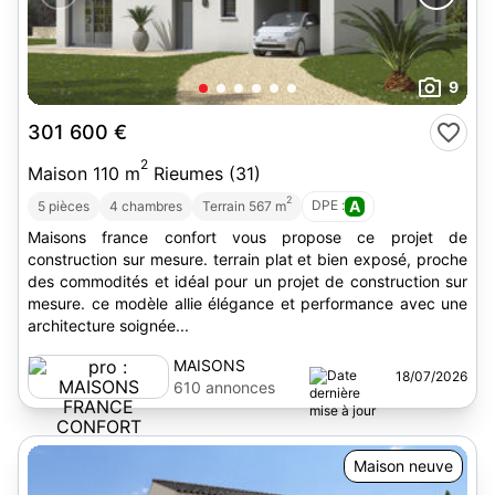
9
301 600 €
2
Maison 110 m
Rieumes (31)
2
DPE :
A
5 pièces
4 chambres
Terrain 567 m
Maisons france confort vous propose ce projet de
construction sur mesure. terrain plat et bien exposé, proche
des commodités et idéal pour un projet de construction sur
mesure. ce modèle allie élégance et performance avec une
architecture soignée...
MAISONS
18/07/2026
FRANCE
610 annonces
CONFORT
Maison neuve