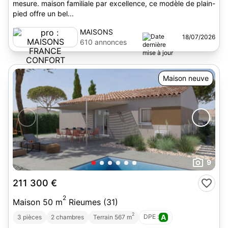
mesure. maison familiale par excellence, ce modèle de plain-
pied offre un bel...
MAISONS
18/07/2026
FRANCE
610 annonces
CONFORT
Maison neuve
9
211 300 €
2
Maison 50 m
Rieumes (31)
2
DPE :
A
3 pièces
2 chambres
Terrain 567 m