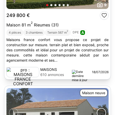
9
249 800 €
2
Maison 81 m
Rieumes (31)
2
DPE :
A
4 pièces
3 chambres
Terrain 567 m
Maisons france confort vous propose ce projet de
construction sur mesure. terrain plat et bien exposé, proche
des commodités et idéal pour un projet de construction sur
mesure. cette maison contemporaine séduit par son
agencement moderne et ses...
MAISONS
18/07/2026
FRANCE
610 annonces
CONFORT
Maison neuve