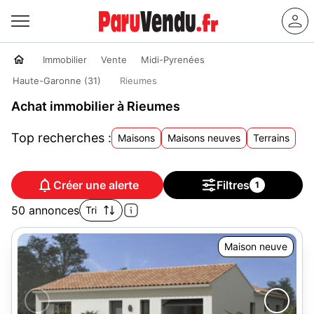
Immobilier
Vente
Midi-Pyrenées
Haute-Garonne (31)
Rieumes
Achat immobilier à Rieumes
Top recherches :
Maisons
Maisons neuves
Terrains
Créer une alerte
Filtres
1
50 annonces
Tri
Maison neuve