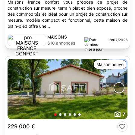
Maisons france confort vous propose ce projet de
construction sur mesure. terrain plat et bien exposé, proche
des commodités et idéal pour un projet de construction sur
mesure. modèle compact et fonctionnel, cette maison de
plain-pied offre une...
MAISONS
18/07/2026
FRANCE
610 annonces
CONFORT
Maison neuve
7
229 000 €