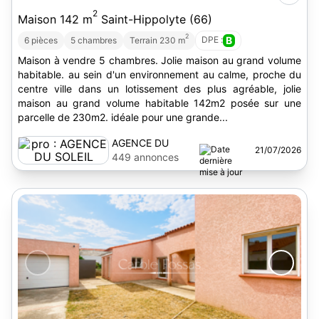
2
Maison 142 m
Saint-Hippolyte (66)
2
DPE :
B
6 pièces
5 chambres
Terrain 230 m
Maison à vendre 5 chambres. Jolie maison au grand volume
habitable. au sein d'un environnement au calme, proche du
centre ville dans un lotissement des plus agréable, jolie
maison au grand volume habitable 142m2 posée sur une
parcelle de 230m2. idéale pour une grande...
AGENCE DU
21/07/2026
SOLEIL
449 annonces