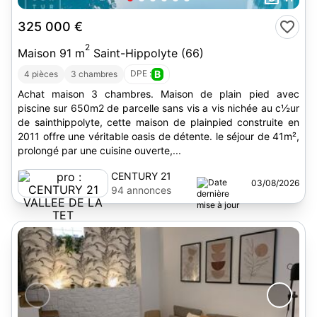
325 000 €
2
Maison 91 m
Saint-Hippolyte (66)
DPE :
B
4 pièces
3 chambres
Achat maison 3 chambres. Maison de plain pied avec
piscine sur 650m2 de parcelle sans vis a vis nichée au c½ur
de sainthippolyte, cette maison de plainpied construite en
2011 offre une véritable oasis de détente. le séjour de 41m²,
prolongé par une cuisine ouverte,...
CENTURY 21
03/08/2026
VALLEE DE LA
94 annonces
TET