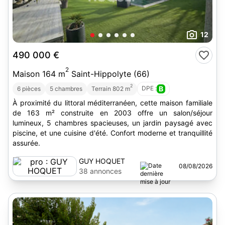
12
490 000 €
2
Maison 164 m
Saint-Hippolyte (66)
2
DPE :
B
6 pièces
5 chambres
Terrain 802 m
À proximité du littoral méditerranéen, cette maison familiale
de 163 m² construite en 2003 offre un salon/séjour
lumineux, 5 chambres spacieuses, un jardin paysagé avec
piscine, et une cuisine d'été. Confort moderne et tranquillité
assurée.
GUY HOQUET
08/08/2026
38 annonces