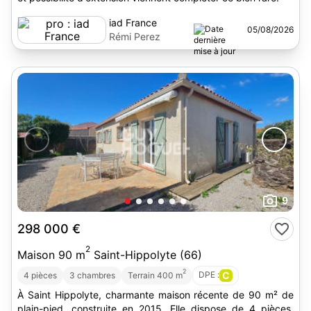
iad France
05/08/2026
Rémi Perez
9
298 000 €
2
Maison 90 m
Saint-Hippolyte (66)
2
DPE :
C
4 pièces
3 chambres
Terrain 400 m
À Saint Hippolyte, charmante maison récente de 90 m² de
plain-pied, construite en 2015. Elle dispose de 4 pièces,