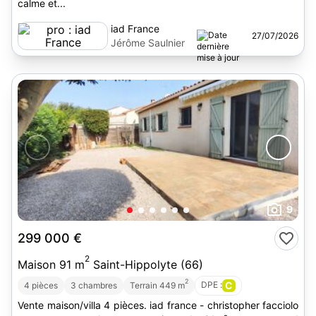
calme et...
iad France
27/07/2026
Jérôme Saulnier
9
299 000 €
2
Maison 91 m
Saint-Hippolyte (66)
2
DPE :
C
4 pièces
3 chambres
Terrain 449 m
Vente maison/villa 4 pièces. iad france - christopher facciolo