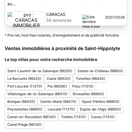
au...
CARACAS
20/07/2026
IMMOBILIER
50 annonces
* Prix net, hors frais notariés, d'enregistrement et de publicité foncière.
Ventes immobilières à proximité de Saint-Hippolyte
Le top villes pour votre recherche immobilière
Saint-Laurent-de-la-Salanque (66250)
Salses-le-Château (66600)
Le Barcarès (66420)
Claira (66530)
Torreilles (66440)
Port Leucate (11370)
Pia (66380)
Fitou (11510)
Villelongue-de-la-Salanque (66410)
Rivesaltes (66600)
Bompas (66430)
Sainte-Marie (66470)
Opoul-Périllos (66600)
Peyrestortes (66600)
Leucate (11370)
Espira-de-l'Agly (66600)
Canet-en-Roussillon (66140)
Treilles (11510)
Caves (11510)
Canet Plage (66140)