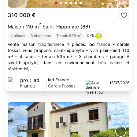
16
310 000 €
2
Maison 110 m
Saint-Hippolyte (66)
2
DPE :
C
4 pièces
3 chambres
Terrain 535 m
Vente maison traditionnelle 4 pièces. iad france - carole
fossas vous propose: saint-hippolyte – villa plain-pied 110
m² – 4 faces – terrain 535 m² – 3 chambres – garage À
saint-hippolyte, dans un environnement très calme et
résidentiel,...
iad France
18/07/2026
Carole Fossas