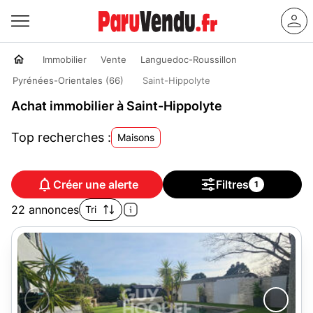
Immobilier
Vente
Languedoc-Roussillon
Pyrénées-Orientales (66)
Saint-Hippolyte
Achat immobilier à Saint-Hippolyte
Top recherches :
Maisons
Créer une alerte
Filtres
1
22 annonces
Tri