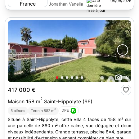
05/08/2026
Jonathan Vanella
18
417 000 €
2
Maison 158 m
Saint-Hippolyte (66)
2
DPE :
B
5 pièces
Terrain 882 m
Située à Saint-Hippolyte, cette villa 4 faces de 158 m² sur
une parcelle de 880 m² offre calme, vue dégagée et deux
niveaux indépendants. Grande terrasse, piscine 8x4, garage
et possibilité d'extension viennent compléter ce bien rare.