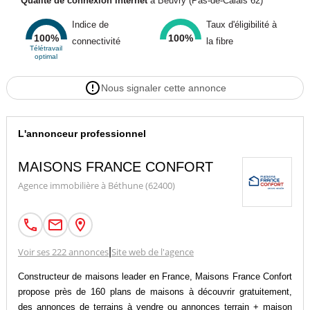
Qualité de connexion internet
à Beuvry (Pas-de-Calais 62)
Indice de
Taux d'éligibilité à
100%
100%
connectivité
la fibre
Télétravail
optimal
Nous signaler cette annonce
L'annonceur professionnel
MAISONS FRANCE CONFORT
Agence immobilière à Béthune (62400)
Voir ses 222 annonces
|
Site web de l'agence
Constructeur de maisons leader en France, Maisons France Confort
propose près de 160 plans de maisons à découvrir gratuitement,
des annonces de terrains à vendre ou annonces terrain + maison