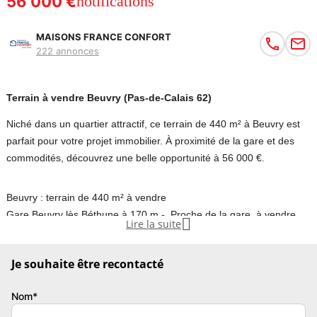
56 000 €
notifications
MAISONS FRANCE CONFORT
222 annonces
Terrain à vendre Beuvry (Pas-de-Calais 62)
Niché dans un quartier attractif, ce terrain de 440 m² à Beuvry est
parfait pour votre projet immobilier. À proximité de la gare et des
commodités, découvrez une belle opportunité à 56 000 €.
Beuvry : terrain de 440 m² à vendre
Gare Beuvry lès Béthune à 170 m - Proche de la gare, à vendre,

Lire la suite
niché dans un quartier attractif de Beuvry (62660) : terrain de 440
m².
Je souhaite être recontacté
À dix minutes : gare (Beuvry lès Béthune), écoles, bibliothèque et
commerces. Autoroute A26 à 5 km. Belgique à 27 km. Lille à 27 km.
Nom*
Il est proposé à l'achat pour 56 000 €. Prenez contact avec notre
agence pour toute information sur le terrain. Maisons France