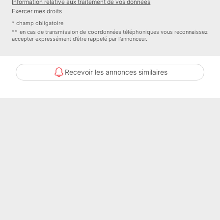
Information relative aux traitement de vos données
Exercer mes droits
MAISONS FRANCE CONFORT 112 bd Jean Moulin 62400 Béthune
* champ obligatoire
Référence : FW2478641
** en cas de transmission de coordonnées téléphoniques vous reconnaissez
accepter expressément d’être rappelé par l’annonceur.
Bien En copropriété : non
Contacter l'annonceur
Recevoir les annonces similaires
MAISONS FRANCE CONFORT