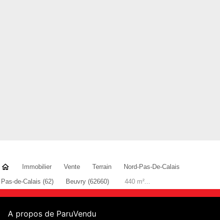
Immobilier
Vente
Terrain
Nord-Pas-De-Calais
Pas-de-Calais (62)
Beuvry (62660)
440 m²...
A propos de ParuVendu