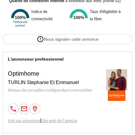
Qualité de connexion internet
à Montreuil aux lions (Aisne 02)
Indice de
Taux d'éligibilité à
100%
100%
connectivité
la fibre
Télétravail
optimal
Nous signaler cette annonce
L'annonceur professionnel
Optimhome
TURLIN Stephanie Et Emmanuel
Réseau de conseillers indépendants immobilier
Voir ses annonces
|
Site web de l'agence