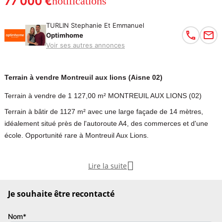
77 000 €
notifications
TURLIN Stephanie Et Emmanuel
Optimhome
Voir ses autres annonces
Terrain à vendre Montreuil aux lions (Aisne 02)
Terrain à vendre de 1 127,00 m² MONTREUIL AUX LIONS (02)
Terrain à bâtir de 1127 m² avec une large façade de 14 mètres,
idéalement situé près de l'autoroute A4, des commerces et d'une
école. Opportunité rare à Montreuil Aux Lions.
Terrain à bâtir de 1127 m² avec façade de 14 mètres à Montreuil

Lire la suite
aux Lions, proche de l'autoroute A4, commerces et école dans le
village. Prévoir assainissement collectif et raccordement sur rue.
Je souhaite être recontacté
Les honoraires sont à la charge du vendeur.
Nom*