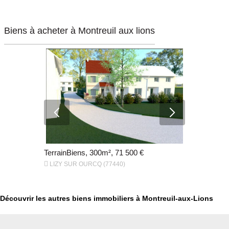
Biens à acheter à Montreuil aux lions
TerrainBiens, 300m², 71 500 €
TerrainBien


LIZY SUR OURCQ (77440)
MAY EN MU
Découvrir les autres biens immobiliers à Montreuil-aux-Lions