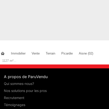
Immobilier
Vente
Terrain
Picardie
Aisne (02)
1127 m²...
A propos de ParuVendu
Qui sommes-nous?
Nos solutions pour les pros
Recrutement
Témoignages