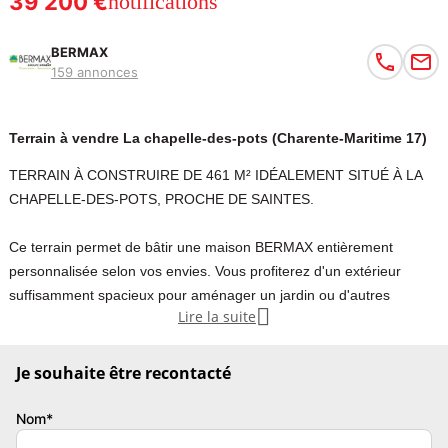
39 200 €
notifications
BERMAX
159 annonces
Terrain à vendre La chapelle-des-pots (Charente-Maritime 17)
TERRAIN À CONSTRUIRE DE 461 M² IDÉALEMENT SITUÉ À LA
CHAPELLE-DES-POTS, PROCHE DE SAINTES.
Ce terrain permet de bâtir une maison BERMAX entièrement
personnalisée selon vos envies. Vous profiterez d'un extérieur
suffisamment spacieux pour aménager un jardin ou d'autres

Lire la suite
espaces verts à votre convenance.
Il s'agit d'une parcelle offrant un cadre idéal pour concrétiser votre
Je souhaite être recontacté
projet immobilier dans un secteur calme.
Nom*
Avec une surface de 461 m², il offre un bel espace pour réaliser