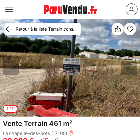
Retour à la liste Terrain constructible à vendre La Chapelle-des-Pots
1
/
7
Vente Terrain 461 m²
La chapelle-des-pots (17100)