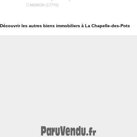


MIGRON (17770)
Saintes (17
Découvrir les autres biens immobiliers à La Chapelle-des-Pots
€