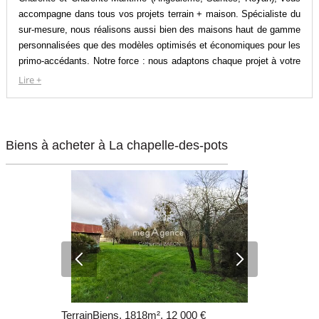
accompagne dans tous vos projets terrain + maison. Spécialiste du
sur-mesure, nous réalisons aussi bien des maisons haut de gamme
personnalisées que des modèles optimisés et économiques pour les
primo-accédants. Notre force : nous adaptons chaque projet à votre
budget, sans compromis sur la qualité. Avec notre expertise locale
Lire +
et nos garanties solides (décennale, dommage-ouvrage, livraison au
prix et délais convenus), construisez ou investissez en toute
sérénité.
Biens à acheter à La chapelle-des-pots
TerrainBiens, 1818m², 12 000 €
TerrainBien