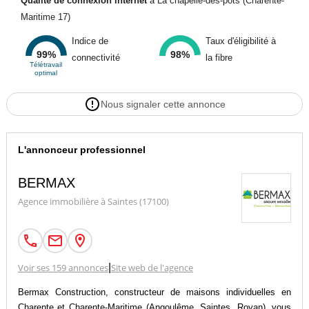
Qualité de connexion internet
à La chapelle-des-pots (Charente-
Maritime 17)
Indice de
Taux d'éligibilité à
99%
98%
connectivité
la fibre
Télétravail
optimal
Nous signaler cette annonce
L'annonceur professionnel
BERMAX
Agence immobilière à Saintes (17100)
Voir ses 159 annonces
|
Site web de l'agence
Bermax Construction, constructeur de maisons individuelles en
Charente et Charente-Maritime (Angoulême, Saintes, Royan), vous