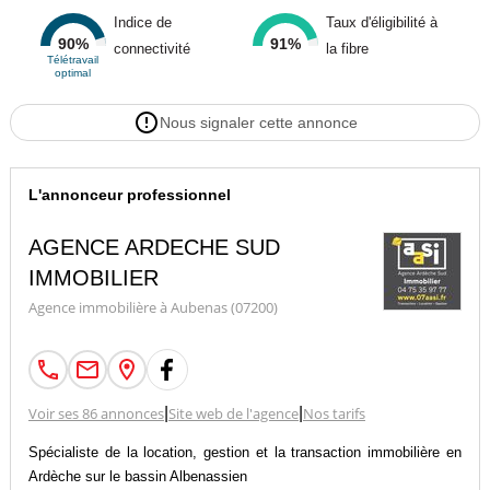
Indice de
Taux d'éligibilité à
90%
91%
connectivité
la fibre
Télétravail
optimal
Nous signaler cette annonce
L'annonceur professionnel
AGENCE ARDECHE SUD
IMMOBILIER
Agence immobilière à Aubenas (07200)
Voir ses 86 annonces
|
Site web de l'agence
|
Nos tarifs
Spécialiste de la location, gestion et la transaction immobilière en
Ardèche sur le bassin Albenassien