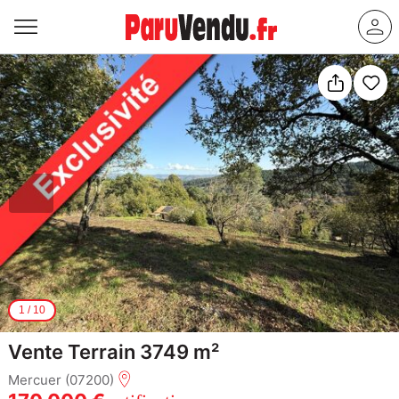
1
/
10
Vente Terrain 3749 m²
Mercuer (07200)