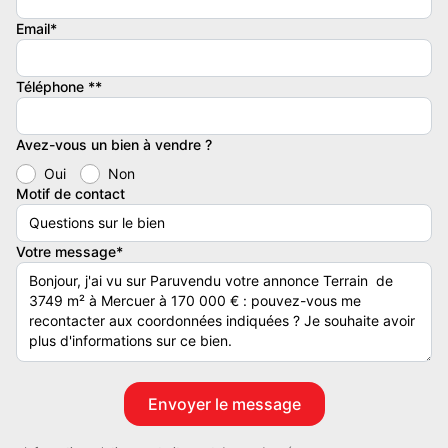
tarder !. Honoraires à la charge du vendeur. Vous pouvez consulter
Email*
les barèmes d'honoraires à l'adresse suivante :
Contacter l'annonceur
Téléphone **
AGENCE ARDECHE SUD IMMOBILIER
Avez-vous un bien à vendre ?
Oui
Non
Motif de contact
Votre message*