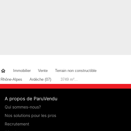
Immobilier
Vente
Terrain non constructible
Rhône-Alpes
Ardèche (07)
3749 m²...
A propos de ParuVendu
Qui sommes-nous?
Nos solutions pour les pros
Recrutement