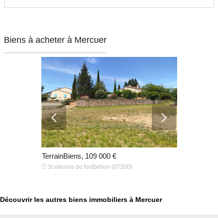
Biens à acheter à Mercuer
€
TerrainBiens, 109 000 €
ImmeubleBi


0)
St etienne de fontbellon (07200)
AUBENAS (
Découvrir les autres biens immobiliers à Mercuer