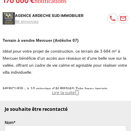
170 000 €
notifications
AGENCE ARDECHE SUD IMMOBILIER
86 annonces
Terrain à vendre Mercuer (Ardèche 07)
Idéal pour votre projet de construction, ce terrain de 3 684 m² à
Mercuer bénéficie d'un accès aux réseaux et d'une belle vue sur la
vallée, offrant un cadre de vie calme et agréable pour réaliser votre
villa individuelle.
MERCUER - à 10 minutes d'AUBENAS Très beau terrain

Lire la suite
constructible de 3 684 m² d'un seul tenant, idéal pour la réalisation
d'une villa individuelle. Le terrain bénéficie déjà d'un chemin
Je souhaite être recontacté
d'accès et des réseaux en bordure (eau, électricité, tout-à-l'égout),
facilitant ainsi votre projet de construction. Situé dans un
Nom*
environnement agréable, il offre une belle vue dégagée sur la
vallée, propice au calme et à la qualité de vie. À découvrir sans