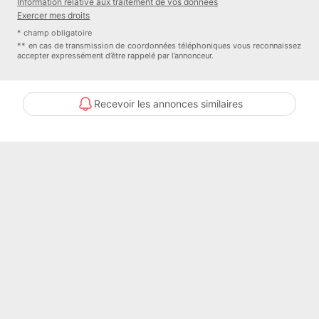
Information relative aux traitement de vos données
RCP ACI28842
Exercer mes droits
TTC
* champ obligatoire
Numéro de mandat : 3437
** en cas de transmission de coordonnées téléphoniques vous reconnaissez
accepter expressément d’être rappelé par l’annonceur.
Honoraires à la charge du Vendeur
Bien En copropriété : NON
Recevoir les annonces similaires
Contacter l'annonceur
L'IMMOBILIERE DE HAUTE PICARDIE