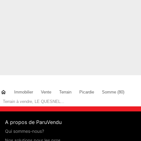
Immobilier
Vente
Terrain
Picardie
Somme (80)
Terrain à vendre, LE QUESNEL...
A propos de ParuVendu
Qui sommes-nous?
Nos solutions pour les pros