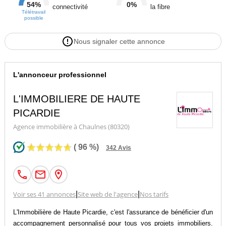
54%
0%
connectivité
la fibre
Télétravail
possible
Nous signaler cette annonce
L'annonceur professionnel
L'IMMOBILIERE DE HAUTE
PICARDIE
Agence immobilière à Chaulnes (80320)
(
96
%)
342
Avis
Voir ses 41 annonces
|
Site web de l'agence
|
Nos tarifs
L'Immobilière de Haute Picardie, c'est l'assurance de bénéficier d'un
accompagnement personnalisé pour tous vos projets immobiliers.