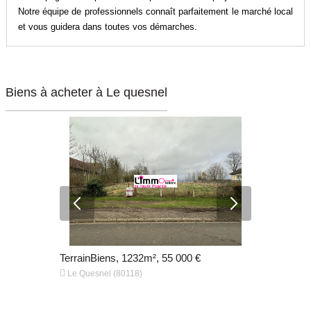
Notre équipe de professionnels connaît parfaitement le marché local
et vous guidera dans toutes vos démarches.
Biens à acheter à Le quesnel
TerrainBiens, 1232m², 55 000 €
TerrainBien


Le Quesnel (80118)
Hangest-en