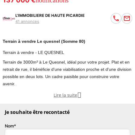
137 000 €
notifications
L'IMMOBILIERE DE HAUTE PICARDIE
41 annonces
Terrain à vendre Le quesnel (Somme 80)
Terrain à vendre - LE QUESNEL
Terrain de 3000m² à Le Quesnel, idéal pour votre projet. Plat et en
retrait de rue, il bénéficie d'une viabilisation proche et d'une division
possible en deux lots. Un cadre paisible pour construire votre
avenir.

Lire la suite
Terrain constructible 3000m²
- Le Quesnel
Je souhaite être recontacté
Vous recherchez un grand terrain pour réaliser votre projet de
Nom*
construction ? Ce terrain de 3000m², situé à Le Quesnel, offre un