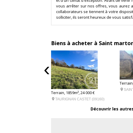
et d'un climat d'exception. Avant de venir
vous arrêter sur nos offres, vous aurez a
collaborateurs se tiennent à votre disposi
solliciter, ils seront heureux de vous satisf
Biens à acheter à Saint marto
‹
Terrain
5 000 €

SAIN
Terrain, 1859m², 24 000 €
ONREPAUX (09160)

TAURIGNAN CASTET (09160)
Découvrir les autre