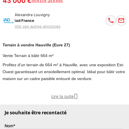
43 000 €
notifications
Alexandra Louvigny
iad France
Voir ses autres annonces
Terrain à vendre Hauville (Eure 27)
Vente Terrain à bâtir 664 m²
Profitez d'un terrain de 664 m² à Hauville, avec une exposition Est-
Ouest garantissant un ensoleillement optimal. Idéal pour bâtir votre
maison sur un cadre paisible entouré de verdure.
iad France - Alexandra Louvigny vous propose: Terrain à Bâtir de

Lire la suite
664 m² à Hauville.
Je souhaite être recontacté
Proche de toutes les commodités d'Hauville et de Routot avec une
exposition Est et Ouest, ce terrain offre un ensoleillement optimal
Nom*