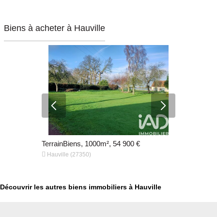
Biens à acheter à Hauville
TerrainBiens, 1000m², 54 900 €
TerrainBie


Hauville (27350)
Conde Sur 
Découvrir les autres biens immobiliers à Hauville