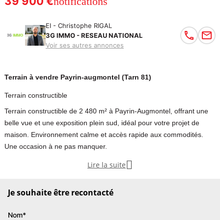
39 900 €
notifications
EI - Christophe RIGAL
3G IMMO - RESEAU NATIONAL
Voir ses autres annonces
Terrain à vendre Payrin-augmontel (Tarn 81)
Terrain constructible
Terrain constructible de 2 480 m² à Payrin-Augmontel, offrant une
belle vue et une exposition plein sud, idéal pour votre projet de
maison. Environnement calme et accès rapide aux commodités.
Une occasion à ne pas manquer.

Lire la suite
EN EXCLUSIVITE !!
Sur les hauteurs de Payrin-Augmontel (81660), découvrez ce
Je souhaite être recontacté
terrain constructible de 2 480 m² offrant une belle vue dégagée et
une exposition plein sud / sud-est.
Nom*