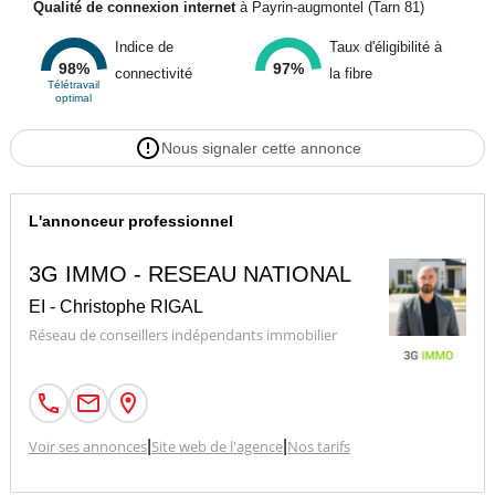
Qualité de connexion internet
à Payrin-augmontel (Tarn 81)
Indice de
Taux d'éligibilité à
98%
97%
connectivité
la fibre
Télétravail
optimal
Nous signaler cette annonce
L'annonceur professionnel
3G IMMO - RESEAU NATIONAL
EI - Christophe RIGAL
Réseau de conseillers indépendants immobilier
Voir ses annonces
|
Site web de l'agence
|
Nos tarifs