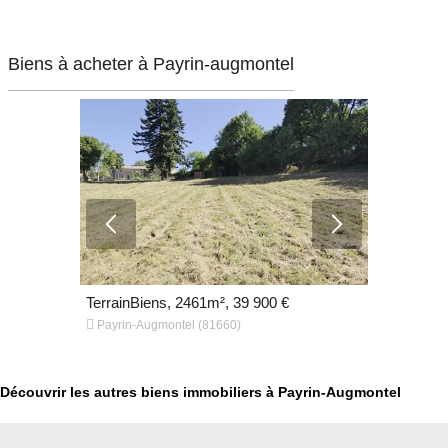
Biens à acheter à Payrin-augmontel
€
TerrainBiens, 2461m², 39 900 €
TerrainBien


Payrin-Augmontel (81660)
Payrin-Aug
Découvrir les autres biens immobiliers à Payrin-Augmontel