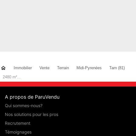
Immobilier
Vente
Terrain
Midi-Pyrenées
Tarn (81)
2480 m²...
A propos de ParuVendu
Qui sommes-nous?
Nos solutions pour les pros
Recrutement
Témoignages