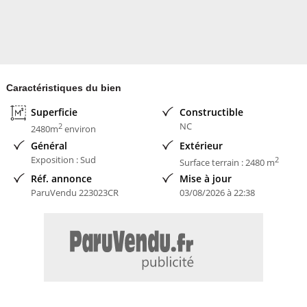
Honoraires à la charge du Vendeur
Bien En copropriété : NON
Contacter l'annonceur
3G IMMO - RESEAU NATIONAL
Caractéristiques du bien
Superficie
Constructible
NC
2
2480m
environ
Général
Extérieur
Exposition : Sud
2
Surface terrain : 2480 m
Réf. annonce
Mise à jour
ParuVendu 223023CR
03/08/2026 à 22:38