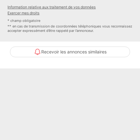
Information relative aux traitement de vos données
Une belle opportunité pour construire votre future maison dans un
Exercer mes droits
cadre naturel tout en restant proche des services essentiels.
* champ obligatoire
** en cas de transmission de coordonnées téléphoniques vous reconnaissez
accepter expressément d’être rappelé par l’annonceur.
Pour tout renseignement complémentaire ou organiser une visite,
contactez-moi dès maintenant.
Recevoir les annonces similaires
Honoraires à la charge du vendeur
Votre agent commercial 3G IMMO sur place EI
- Christophe RIGAL inscrit au RSAC de CASTRES n° 911 881 266
Selon l'article L.561.5 du Code Monétaire et Financier, pour
l'organisation de la visite, la présentation d'une pièce d'identité vous
sera demandée.
Les informations sur les risques auxquels ce bien est exposé sont
disponibles sur le site Géorisques :
www.georisques.gouv.fr
Numéro de mandat : 223023CR