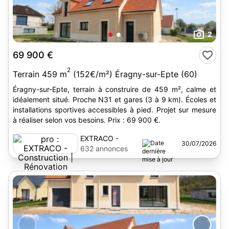
2
69 900 €
2
Terrain 459 m
(152€/m²) Éragny-sur-Epte (60)
Éragny-sur-Epte, terrain à construire de 459 m², calme et
idéalement situé. Proche N31 et gares (3 à 9 km). Écoles et
installations sportives accessibles à pied. Projet sur mesure
à réaliser selon vos besoins. Prix : 69 900 €.
EXTRACO -
30/07/2026
Construction |
632 annonces
Rénovation