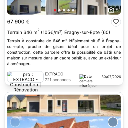
5
67 900 €
2
Terrain 646 m
(105€/m²) Éragny-sur-Epte (60)
Terrain À construire de 646 m² idÉalement situÉ À Éragny-
sur-epte, proche de gisors idéal pour un projet de
construction. cette parcelle offre la possibilité de bâtir une
maison sur mesure dans un cadre paisible, avec un extérieur
à aménager...
EXTRACO -
30/07/2026
Construction |
721 annonces
Rénovation