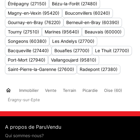
Étrépagny (27150)
Bézu-la-Forêt (27480)
Magny-en-Vexin (95420)
Bouconvillers (60240)
Gournay-en-Bray (76220)
Berneuil-en-Bray (60390)
Tourny (27510)
Marines (95640)
Beauvais (60000)
Songeons (60380)
Les Andelys (27700)
Bacqueville (27440)
Bouafles (27700)
Le Thuit (27700)
Port-Mort (27940)
Vallangoujard (95810)
Saint-Pierre-la-Garenne (27600)
Radepont (27380)
Immobilier
Vente
Terrain
Picardie
Oise (60)
Éragny-sur-Epte
A propos de ParuVendu
Qui sommes-nous?