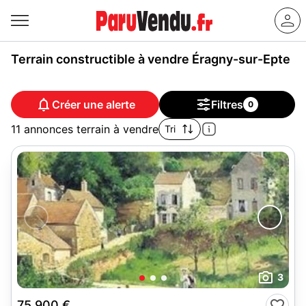
Terrain constructible à vendre Éragny-sur-Epte
Créer une alerte
Filtres
0
11 annonces terrain à vendre
Tri
3
75 900 €