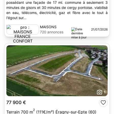
possédant une façade de 17 ml. commune à seulement 3
minutes de gisors et 30 minutes de cergy pontoise. viabilisé
en eau, télécoms, électricité, gaz et fibre avec le tout à
l'égout sur...
MAISONS
21/07/2026
FRANCE
720 annonces
CONFORT
1
77 900 €
2
Terrain 700 m
(111€/m²) Éragny-sur-Epte (60)