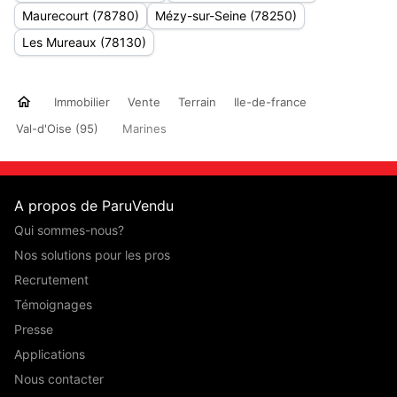
Maurecourt (78780)
Mézy-sur-Seine (78250)
Les Mureaux (78130)
Immobilier
Vente
Terrain
Ile-de-france
Val-d'Oise (95)
Marines
A propos de ParuVendu
Qui sommes-nous?
Nos solutions pour les pros
Recrutement
Témoignages
Presse
Applications
Nous contacter