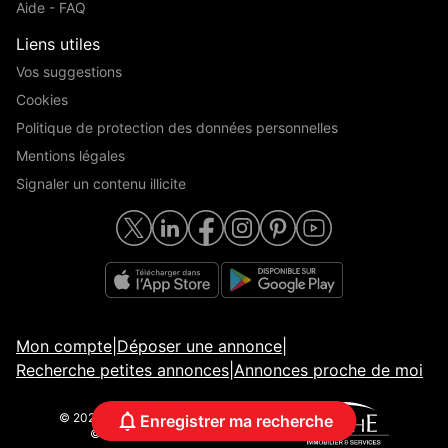
Aide - FAQ
Liens utiles
Vos suggestions
Cookies
Politique de protection des données personnelles
Mentions légales
Signaler un contenu illicite
Mon compte
|
Déposer une annonce
|
Recherche petites annonces
|
Annonces proche de moi
© 2026 ParuVendu.fr | Tous droits réservés
Enregistrer ma recherche
© Crédits photos | Adobe Stock