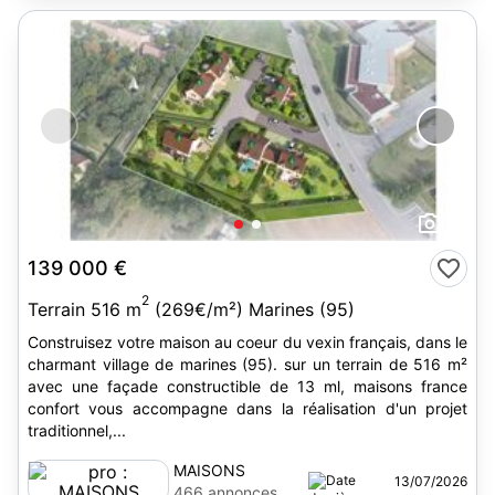
2
139 000 €
2
Terrain 516 m
(269€/m²) Marines (95)
Construisez votre maison au coeur du vexin français, dans le
charmant village de marines (95). sur un terrain de 516 m²
avec une façade constructible de 13 ml, maisons france
confort vous accompagne dans la réalisation d'un projet
traditionnel,...
MAISONS
13/07/2026
FRANCE
466 annonces