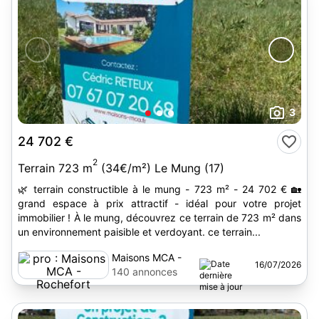
3
24 702 €
2
Terrain 723 m
(34€/m²) Le Mung (17)
🌿 terrain constructible à le mung - 723 m² - 24 702 € 🏡
grand espace à prix attractif - idéal pour votre projet
immobilier ! À le mung, découvrez ce terrain de 723 m² dans
un environnement paisible et verdoyant. ce terrain...
Maisons MCA -
16/07/2026
Rochefort
140 annonces