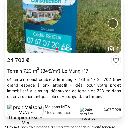
4
24 702 €
2
Terrain 723 m
(34€/m²) Le Mung (17)
🌿 terrain constructible à le mung - 723 m² - 24 702 € 🏡
grand espace à prix attractif - idéal pour votre projet
immobilier ! À le mung, découvrez ce terrain de 723 m² dans
un environnement paisible et verdoyant. ce terrain...
Maisons MCA -
13/07/2026
Dompierre-sur-
155 annonces
Mer
* Prix net, hors frais notariés, d'enregistrement et de publicité foncière.