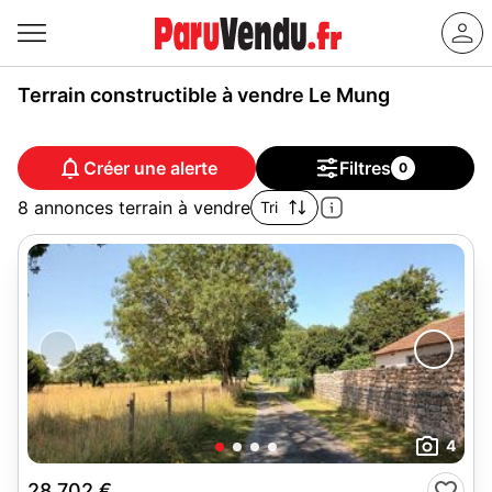
Terrain constructible à vendre Le Mung
Créer une alerte
Filtres
0
8 annonces terrain à vendre
Tri
4
28 702 €