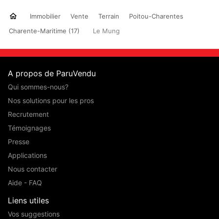
Immobilier
Vente
Terrain
Poitou-Charentes
Charente-Maritime (17)
Le Mung
A propos de ParuVendu
Qui sommes-nous?
Nos solutions pour les pros
Recrutement
Témoignages
Presse
Applications
Nous contacter
Aide - FAQ
Liens utiles
Vos suggestions