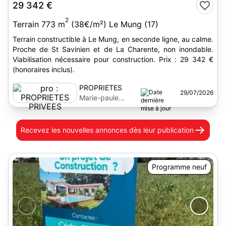
29 342 €
2
Terrain 773 m
(38€/m²) Le Mung (17)
Terrain constructible à Le Mung, en seconde ligne, au calme.
Proche de St Savinien et de La Charente, non inondable.
Viabilisation nécessaire pour construction. Prix : 29 342 €
(honoraires inclus).
PROPRIETES
29/07/2026
PRIVEES
Marie-paule
Guillemet
Recevez les nouvelles annonces
dès leur publication
Programme neuf