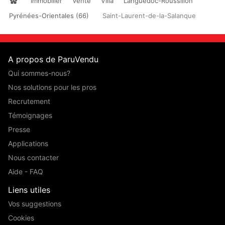
Immobilier
Vente
Villa
Languedoc-Roussillon
Pyrénées-Orientales (66)
Saint-Laurent-de-la-Salanque
A propos de ParuVendu
Qui sommes-nous?
Nos solutions pour les pros
Recrutement
Témoignages
Presse
Applications
Nous contacter
Aide - FAQ
Liens utiles
Vos suggestions
Cookies