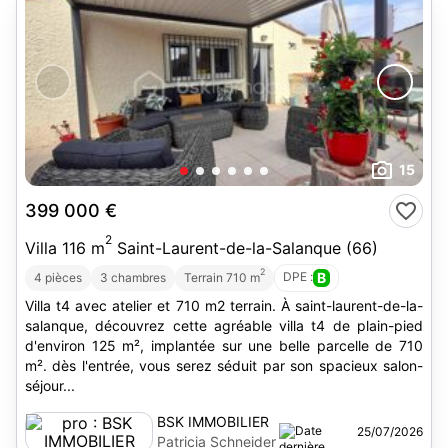
15
399 000 €
2
Villa 116 m
Saint-Laurent-de-la-Salanque (66)
2
DPE :
B
4 pièces
3 chambres
Terrain 710 m
Villa t4 avec atelier et 710 m2 terrain. À saint-laurent-de-la-
salanque, découvrez cette agréable villa t4 de plain-pied
d'environ 125 m², implantée sur une belle parcelle de 710
m². dès l'entrée, vous serez séduit par son spacieux salon-
séjour...
BSK IMMOBILIER
25/07/2026
Patricia Schneider