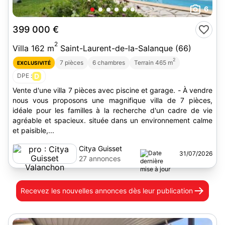
6
399 000 €
2
Villa 162 m
Saint-Laurent-de-la-Salanque (66)
2
7 pièces
6 chambres
Terrain 465 m
EXCLUSIVITÉ
DPE :
D
Vente d'une villa 7 pièces avec piscine et garage. - À vendre
nous vous proposons une magnifique villa de 7 pièces,
idéale pour les familles à la recherche d'un cadre de vie
agréable et spacieux. située dans un environnement calme
et paisible,...
Citya Guisset
31/07/2026
Valanchon
27 annonces
Recevez les nouvelles annonces
dès leur publication