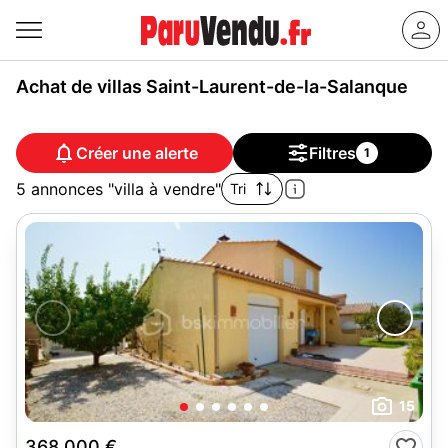
Achat de villas Saint-Laurent-de-la-Salanque
Créer une alerte
Filtres
1
5 annonces "villa à vendre"
Tri
15
368 000 €