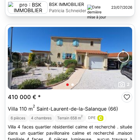
BSK IMMOBILIER
23/07/2026
Patricia Schneider
2
410 000 €
*
2
Villa 110 m
Saint-Laurent-de-la-Salanque (66)
2
DPE :
C
6 pièces
4 chambres
Terrain 658 m
Villa 4 faces quartier résidentiel calme et recherché . située
dans un quartier pavillonaire calme et recherché .maison
familiale 4 faces , 6 pièces ,lumineuse , aucun travaux à