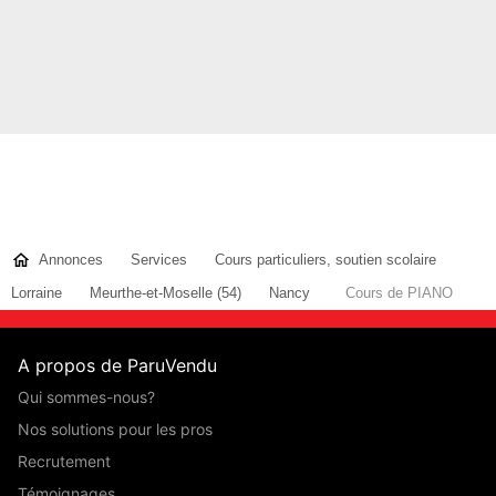
Annonces
Services
Cours particuliers, soutien scolaire
Lorraine
Meurthe-et-Moselle (54)
Nancy
Cours de PIANO
A propos de ParuVendu
Qui sommes-nous?
Nos solutions pour les pros
Recrutement
Témoignages