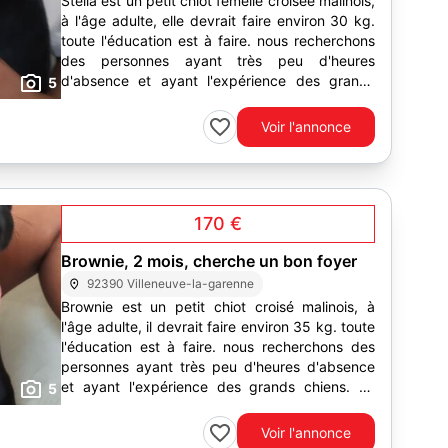
Stella est un petit chiot femelle croisée malinois,
à l'âge adulte, elle devrait faire environ 30 kg.
toute l'éducation est à faire. nous recherchons
des personnes ayant très peu d'heures
d'absence et ayant l'expérience des grands
5
chiens. un...
Voir l'annonce
170 €
Brownie, 2 mois, cherche un bon foyer
92390 Villeneuve-la-garenne
Brownie est un petit chiot croisé malinois, à
l'âge adulte, il devrait faire environ 35 kg. toute
l'éducation est à faire. nous recherchons des
personnes ayant très peu d'heures d'absence
et ayant l'expérience des grands chiens. un
5
pavillon...
Voir l'annonce