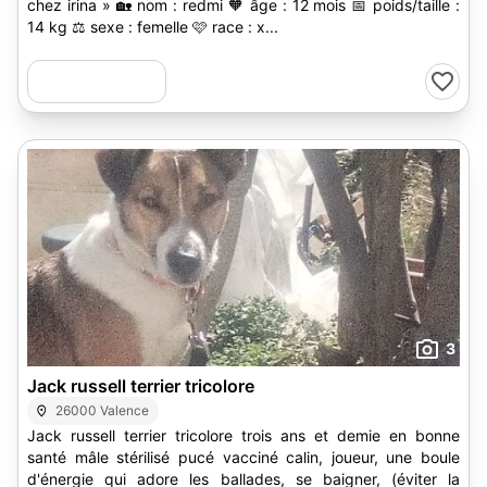
chez irina » 🏡 nom : redmi 🧡 âge : 12 mois 📅 poids/taille :
14 kg ⚖️ sexe : femelle 🩷 race : x...
3
Jack russell terrier tricolore
26000 Valence
Jack russell terrier tricolore trois ans et demie en bonne
santé mâle stérilisé pucé vacciné calin, joueur, une boule
d'énergie qui adore les ballades, se baigner, (éviter la