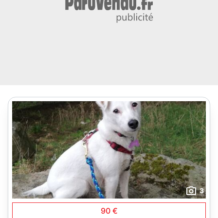
3
90 €