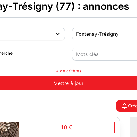
ay-Trésigny (77) : annonces
herche
+ de critères
Crée
10 €