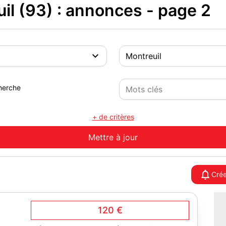
il (93) : annonces - page 2
herche
+ de critères
Crée
120 €