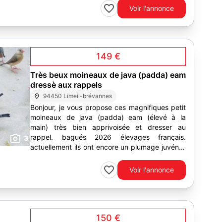
Voir l'annonce
149 €
Très beux moineaux de java (padda) eam
dressè aux rappels
94450 Limeil-brévannes
Bonjour, je vous propose ces magnifiques petit
moineaux de java (padda) eam (élevé à la
main) très bien apprivoisée et dresser au
rappel. bagués 2026 élevages français.
3
actuellement ils ont encore un plumage juvénile
qui va changer à la maturité...
Voir l'annonce
150 €