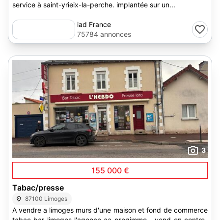
service à saint-yrieix-la-perche. implantée sur un...
iad France
75784 annonces
3
155 000 €
Tabac/presse
87100 Limoges
A vendre a limoges murs d'une maison et fond de commerce
tabac bar limoges l'agence aa progimmo - vend en centre-