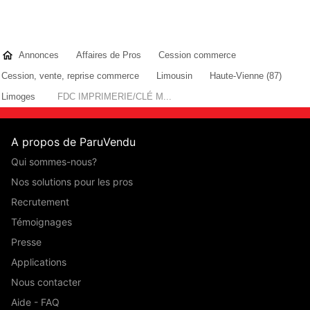
Annonces
Affaires de Pros
Cession commerce
Cession, vente, reprise commerce
Limousin
Haute-Vienne (87)
Limoges
FDC IMPRIMERIE/CLÉ M...
A propos de ParuVendu
Qui sommes-nous?
Nos solutions pour les pros
Recrutement
Témoignages
Presse
Applications
Nous contacter
Aide - FAQ