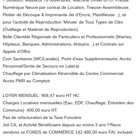
7.000euro, Massicot 76 ouvertures, Machine Offset GTO, Presse
Numérique Neuve par contrat de Location, Trieuse-Assembleuse,
Plotter de Découpe & Imprimante Jet d'Encre, Plastifieuse...), et
pour l'activité de Reproduction 'Minute' de Tous Types de Clés
(Outillage et Matériel de Reproduction).
Belle Clientèle Régionale de Particuliers et Professionnels (Mairies,
Hôpitaux, Banques, Administrations, Artisans...) et Contrats sur
Appels d'Offre.
Coin Sanitaires (WC/Lavabo), Point d'eau Supplémentauire, Accès
Personnel/Sortie de Secours en Latéral.
Chauffage par Climatisation Réversible du Centre Commercial.
Accès PMR au Comptoir.
LOYER MENSUEL: 904,47 euro HT HC.
Charges Locatives mensuelles (Eau, EDF, Chauffage, Entretien des
Communs): 400,00 euro HT.
Pas de refacturation de la Taxe Foncière.
Joli CA, et Activité Bénéficiaire depuis au moins 3 ans !!!Nous
vendons ce FONDS de COMMERCE 142.480,00 euro FAI, incluant