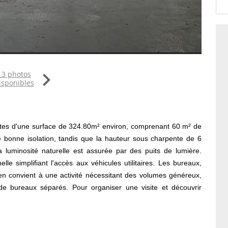

13 photos
isponibles
xtes d'une surface de 324.80m² environ, comprenant 60 m² de
e bonne isolation, tandis que la hauteur sous charpente de 6
 luminosité naturelle est assurée par des puits de lumière.
lle simplifiant l'accès aux véhicules utilitaires. Les bureaux,
en convient à une activité nécessitant des volumes généreux,
de bureaux séparés. Pour organiser une visite et découvrir
tunité d'implantation.
LO