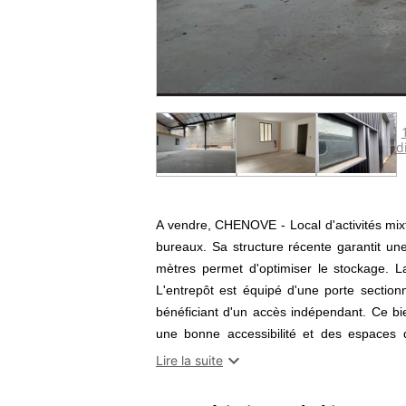
d
A vendre, CHENOVE - Local d'activités mi
bureaux. Sa structure récente garantit un
mètres permet d'optimiser le stockage. La
L'entrepôt est équipé d'une porte sectionne
bénéficiant d'un accès indépendant. Ce bi
une bonne accessibilité et des espaces 
l'ensemble des atouts sur place. Belle oppor

Lire la suite
Nom du négociateur : François-Gilles GAL