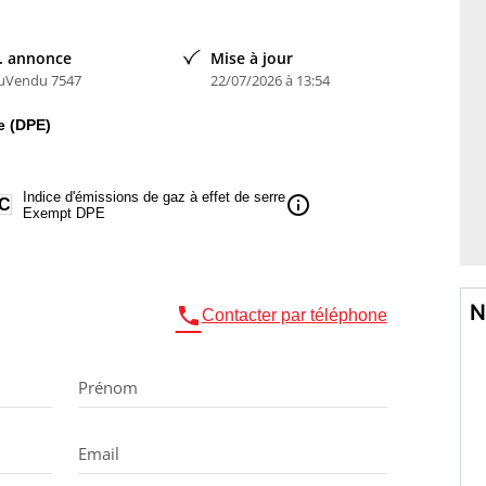
. annonce
Mise à jour
uVendu 7547
22/07/2026 à 13:54
e (DPE)
Indice d'émissions de gaz à effet de serre
info
C
Exempt DPE
N

Contacter par téléphone
Prénom
Email