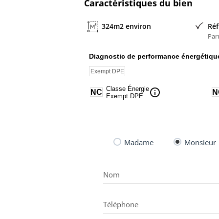
Caractéristiques du bien
324m2 environ
Réf
Par
Diagnostic de performance énergétiqu
Exempt DPE
Classe Énergie
info
NC
N
Exempt DPE
Madame
Monsieur
Nom
Téléphone