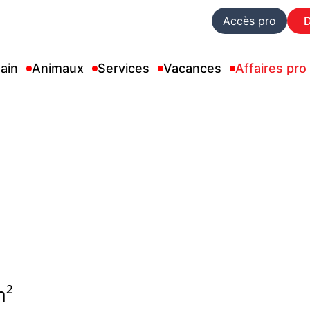
Accès pro
ain
Animaux
Services
Vacances
Affaires pro
m²