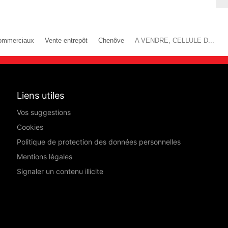
ommerciaux
Vente entrepôt
Chenôve
A VENDRE, CELLULE D...
Liens utiles
Vos suggestions
Cookies
Politique de protection des données personnelles
Mentions légales
Signaler un contenu illicite