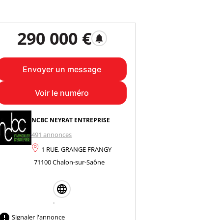
290 000 €
notifications
Envoyer un message
Voir le numéro
NCBC NEYRAT ENTREPRISE
491 annonces
1 RUE, GRANGE FRANGY
71100 Chalon-sur-Saône

Signaler l'annonce