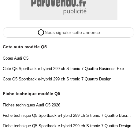
ext. réglables, dégivrants et rabattables électriquement., -Projection
de logo sur le sol depuis les rétroviseurs ext, -Projecteurs à LED
plus, -Bloc de feux AR à LED pro, -Side assist avec assistance de
trafic transversale AR
Nous signaler cette annonce
- Peinture intégrale
- Préparation pour dispositif d'attelage
Cote auto modèle Q5
- Rails de toit noirs
- Toit panoramique ouvrant en verre
Cotes Audi Q5
- VERT DISTRICT METALLISE
Cote Q5 Sportback e-hybrid 299 ch S tronic 7 Quattro Business Executive
- Vitrage Privacy : lunette AR, vitres de portières AR et vitres
latérales AR surteintées
Cote Q5 Sportback e-hybrid 299 ch S tronic 7 Quattro Design
Couleur
Puissance réelle
Fiche technique modèle Q5
Vert
299
Fiches techniques Audi Q5 2026
Fiche technique Q5 Sportback e-hybrid 299 ch S tronic 7 Quattro Business Executive
Vignette Crit’Air
Autres informations
1
Première main
Fiche technique Q5 Sportback e-hybrid 299 ch S tronic 7 Quattro Design