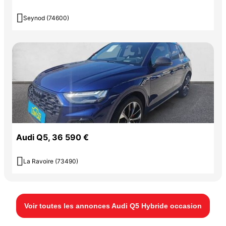

Seynod (74600)
Audi Q5, 36 590 €

La Ravoire (73490)
Voir toutes les annonces Audi Q5 Hybride occasion