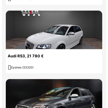
Audi RS3, 21 780 €

Eysines (33320)