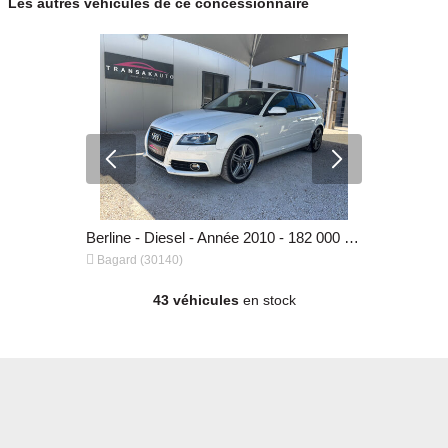
Les autres véhicules de ce concessionnaire
Berline - Essence - Année 2015 - 158 000 km, 9 990 €
Berline - Diesel - Année 2010 - 182 000 km, 6 990 €


Bagard (30140)
Bagard (30
43 véhicules
en stock