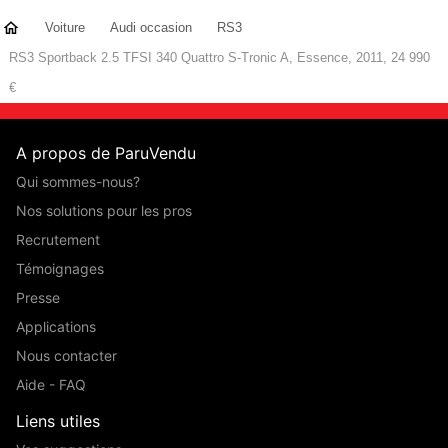
Voiture
Audi occasion
RS3
RS3 Sportback 2.5 TFSI 340 Quattro S-Tronic A, Essence, 2011, 24 990
€
A propos de ParuVendu
Qui sommes-nous?
Nos solutions pour les pros
Recrutement
Témoignages
Presse
Applications
Nous contacter
Aide - FAQ
Liens utiles