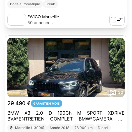
Boîte automatique
Break
EWIGO Marseille
50 annonces
30
29 490 €
GARANTIE 6 MOIS
BMW X3 2.0 D 190Ch M SPORT XDRIVE
BVA*ENTRETIEN COMPLET BMW*CAMERA DE
RECUL*HARMAN KARDON
Marseille (13009)
Année 2018
78 000 km
Diesel