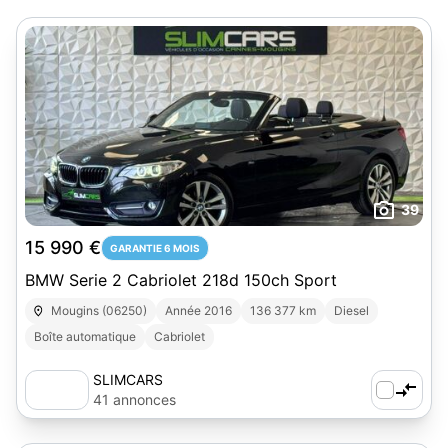
39
15 990 €
GARANTIE 6 MOIS
BMW Serie 2 Cabriolet 218d 150ch Sport
Mougins (06250)
Année 2016
136 377 km
Diesel
Boîte automatique
Cabriolet
SLIMCARS
41 annonces