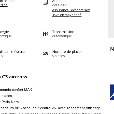
arrosserie
Année
rline
Août 2025
Assurance : économisez
357€ en moyenne*
nergie
Transmission
ectrique
Automatique
N
issance fiscale
Nombre de places
CV
5 places
 C3 aircross
tonomie confort MAX
5 places,
r Perla Nera.
 parleurs,ABS,Accoudoir central AV avec rangement,Affichage
ôte,Aide au freinage d'urgence,Airbag conducteur,Airbag