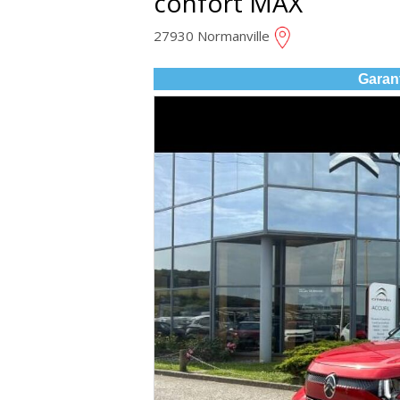
confort MAX
27930 Normanville
Garan