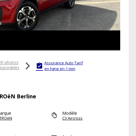

20 photos
Assurance Auto Tarif

isponibles
en ligne en 1 min
TROëN Berline
arque
Modèle
ITROëN
C3 Aircross