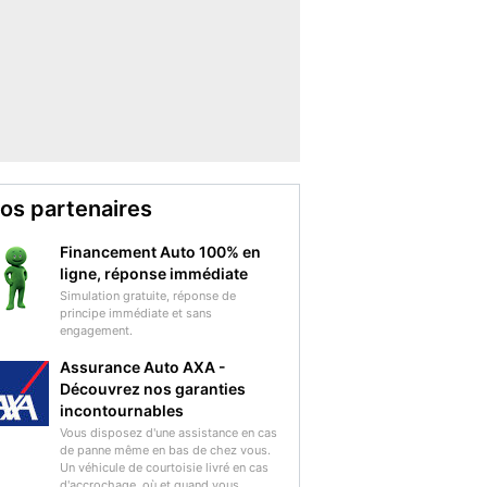
os partenaires
Financement Auto 100% en
ligne, réponse immédiate
Simulation gratuite, réponse de
principe immédiate et sans
engagement.
Assurance Auto AXA -
Découvrez nos garanties
incontournables
Vous disposez d'une assistance en cas
de panne même en bas de chez vous.
Un véhicule de courtoisie livré en cas
d'accrochage, où et quand vous