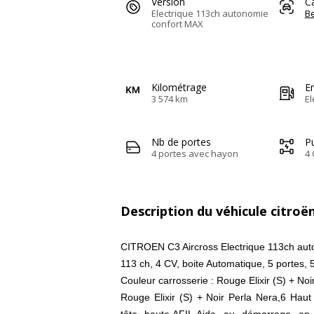
Version
C
Electrique 113ch autonomie
Be
confort MAX
Kilométrage
E
3 574 km
El
Nb de portes
Pu
4 portes avec hayon
4 
Description du véhicule citroën
CITROEN C3 Aircross Electrique 113ch au
113 ch, 4 CV, boite Automatique, 5 portes, 
Couleur carrosserie : Rouge Elixir (S) + Noi
Rouge Elixir (S) + Noir Perla Nera,6 Haut
tête haute,AFIL,Aide au démarrage en c