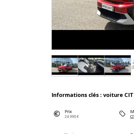
d
Informations clés : voiture CI
Prix
M
24 990 €
C