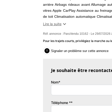
arrière Airbags rideaux avant Allumage a
vitres Apple CarPlay Assistance au freina
de toit Climatisation automatique Climatisa
pneus Détecteur pluie ESP (programme de s

Lire la suite
de jour Filtre d'habitacle Fixation pour s
Réf. annonce : ParuVendu 10162 - Le 29/07/2026 
GPS Jantes/roues en alliage léger 17 Jan
vitesse Lève-vitres arrière électriques
Pour les trajets courts, privilégiez la marche o
antibrouillard Radar de stationnement arri

Signaler un problème sur cette annonce
extérieurs rabattable électriquement Sièg
Système de stabilisation électronique de 
centralisé Vitre arrière chauffante Vitres 
Je souhaite être recontact
de vitesses Volant réglable manuellement
Nom*
// PRIX HORS TAXE : 8740€ ET PRIX T
SUR RDV SI ACHETEUR DECIDE CONDI
TOUS LES JOURS FERIES DE L ANNEE KM
MAIN CT OK & 2 CLFES HISTORIQUE D
Téléphone **
QUELQUES GRIFFES SUR LE PARE CHO