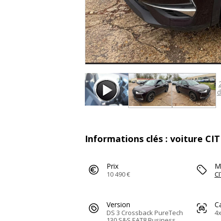
d
Informations clés : voiture CI
Prix
M
10 490 €
C
Version
C
DS 3 Crossback PureTech
4x
130 S&S EAT8 Business