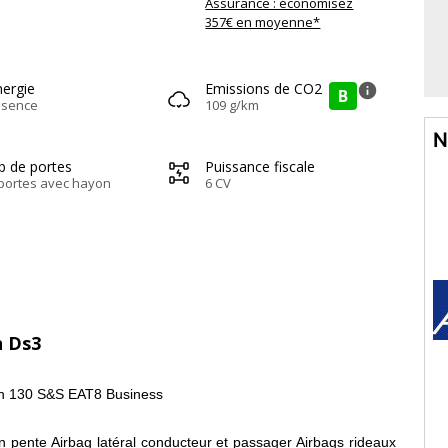
Assurance : économisez
357€ en moyenne*
nergie
Emissions de CO2
info
B
ssence
109 g/km
N
b de portes
Puissance fiscale
portes avec hayon
6 CV
n Ds3
 130 S&S EAT8 Business
en pente Airbag latéral conducteur et passager Airbags rideaux