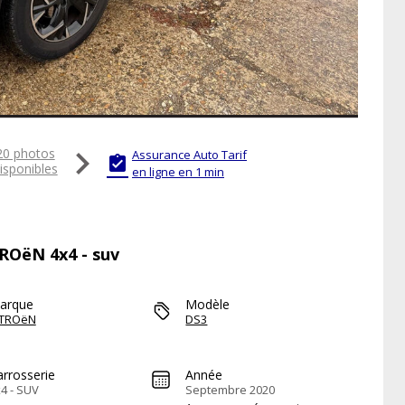

20 photos
Assurance Auto Tarif

isponibles
en ligne en 1 min
TROëN 4x4 - suv
arque
Modèle
ITROëN
DS3
arrosserie
Année
4 - SUV
Septembre 2020