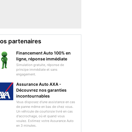
os partenaires
Financement Auto 100% en
ligne, réponse immédiate
Simulation gratuite, réponse de
principe immédiate et sans
engagement.
Assurance Auto AXA -
Découvrez nos garanties
incontournables
Vous disposez d'une assistance en cas
de panne même en bas de chez vous.
Un véhicule de courtoisie livré en cas
d'accrochage, où et quand vous
voulez. Estimez votre Assurance Auto
en 3 minutes.