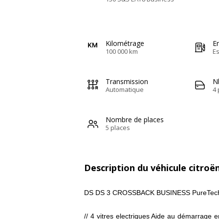
Kilométrage
E
100 000 km
E
Transmission
N
Automatique
4 
Nombre de places
5 places
Description du véhicule citroë
DS DS 3 CROSSBACK BUSINESS PureTech
// 4 vitres electriques Aide au démarrage 