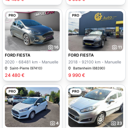
PRO
PRO
16
11
FORD FIESTA
FORD FIESTA
2020 - 68481 km - Manuelle
2018 - 92100 km - Manuelle
Saint-Pierre (97410)
Battenheim (68390)
24 480 €
9 990 €
PRO
PRO
4
23