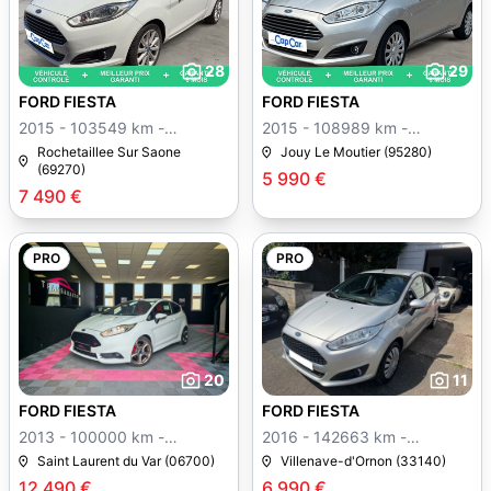
28
29
FORD FIESTA
FORD FIESTA
2015 - 103549 km -
2015 - 108989 km -
Manuelle
Manuelle
Rochetaillee Sur Saone
Jouy Le Moutier (95280)
(69270)
5 990 €
7 490 €
PRO
PRO
20
11
FORD FIESTA
FORD FIESTA
2013 - 100000 km -
2016 - 142663 km -
Manuelle
Manuelle
Saint Laurent du Var (06700)
Villenave-d'Ornon (33140)
12 490 €
6 990 €