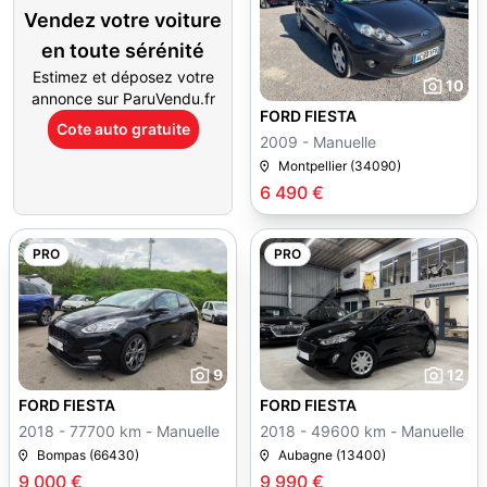
Vendez votre voiture
en toute sérénité
Estimez et déposez votre
10
annonce sur ParuVendu.fr
FORD FIESTA
Cote auto gratuite
2009 - Manuelle
Montpellier (34090)
6 490 €
PRO
PRO
9
12
FORD FIESTA
FORD FIESTA
2018 - 77700 km - Manuelle
2018 - 49600 km - Manuelle
Bompas (66430)
Aubagne (13400)
9 000 €
9 990 €