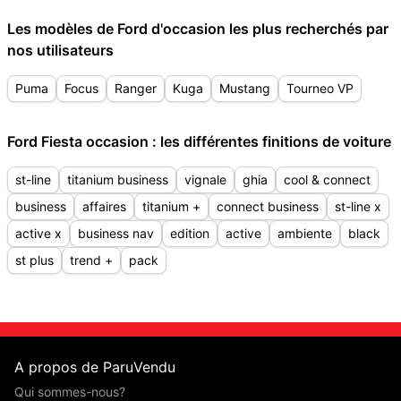
Les modèles de Ford d'occasion les plus recherchés par
nos utilisateurs
Puma
Focus
Ranger
Kuga
Mustang
Tourneo VP
Ford Fiesta occasion : les différentes finitions de voiture
st-line
titanium business
vignale
ghia
cool & connect
business
affaires
titanium +
connect business
st-line x
active x
business nav
edition
active
ambiente
black
st plus
trend +
pack
A propos de ParuVendu
Qui sommes-nous?