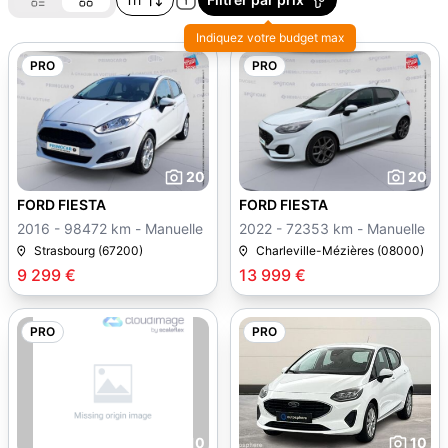
Indiquez votre budget max
PRO
PRO
20
20
FORD FIESTA
FORD FIESTA
2016 - 98472 km - Manuelle
2022 - 72353 km - Manuelle
Strasbourg (67200)
Charleville-Mézières (08000)
9 299 €
13 999 €
PRO
PRO
10
10