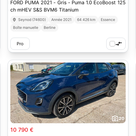
FORD PUMA 2021 - Gris - Puma 1.0 EcoBoost 125
ch mHEV S&S BVM6 Titanium
Seynod (74600)
Année 2021
64 426 km
Essence
Boîte manuelle
Berline
Pro
20
10 790 €