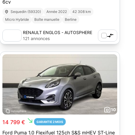
6cv
Sequedin (59320)
Année 2022
42 308 km
Micro Hybride
Boîte manuelle
Berline
RENAULT ENGLOS - AUTOSPHERE
121 annonces
10
south_east
14 799 €
GARANTIE 2 MOIS
Ford Puma 1.0 Flexifuel 125ch S&S mHEV ST-Line