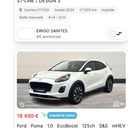
ST-LINE / DESIGN 3
Saintes (17100)
Année 2024
17 000 km
Hybride
Boîte manuelle
4x4 - SUV
EWIGO SAINTES
46 annonces
10
south_east
18 499 €
GARANTIE 2 MOIS
Ford Puma 1.0 EcoBoost 125ch S&S mHEV