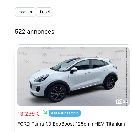
essence
diesel
522 annonces
20
south_east
13 299 €
GARANTIE 12 MOIS
FORD Puma 1.0 EcoBoost 125ch mHEV Titanium