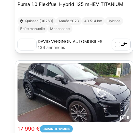
Puma 1.0 Flexifuel Hybrid 125 mHEV TITANIUM
Quissac (30260)
Année 2023
43 514 km
Hybride
Boîte manuelle
Monospace
DAVID VERGNON AUTOMOBILES
136 annonces
9
17 990 €
GARANTIE 12 MOIS