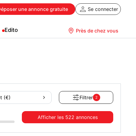
Déposer
une annonce gratuite
Se connecter
Edito
Près de chez vous
t (€)
Filtrer
2
Afficher les
522 annonces