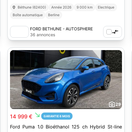
Béthune (62400)
Année 2026
9 000 km
Electrique
Boîte automatique
Berline
FORD BETHUNE - AUTOSPHERE
36 annonces
29
south_east
14 999 €
GARANTIE 6 MOIS
Ford Puma 1.0 Bioéthanol 125 ch Hybrid St-line