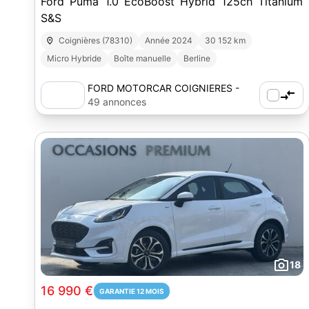
Ford Puma 1.0 EcoBoost Hybrid 125ch Titanium
S&S
Coignières (78310)
Année 2024
30 152 km
Micro Hybride
Boîte manuelle
Berline
FORD MOTORCAR COIGNIERES -
AUTOSPHERE
49 annonces
18
16 990 €
GARANTIE 12 MOIS