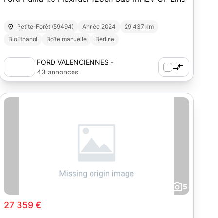
Petite-Forêt (59494)
Année 2024
29 437 km
BioEthanol
Boîte manuelle
Berline
FORD VALENCIENNES -
AUTOSPHERE
43 annonces
5
27 359 €