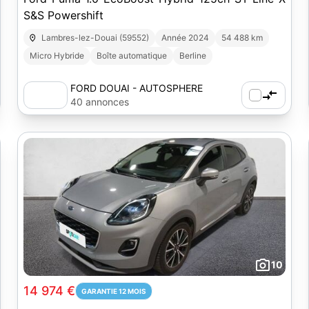
S&S Powershift
Lambres-lez-Douai (59552)
Année 2024
54 488 km
Micro Hybride
Boîte automatique
Berline
FORD DOUAI - AUTOSPHERE
40 annonces
10
14 974 €
GARANTIE 12 MOIS