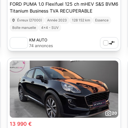
FORD PUMA 1.0 Flexifuel 125 ch mHEV S&S BVM6
Titanium Business TVA RECUPERABLE
Évreux (27000)
Année 2023
128 152 km
Essence
Boîte manuelle
4x4 - SUV
KM AUTO
74 annonces
20
13 990 €