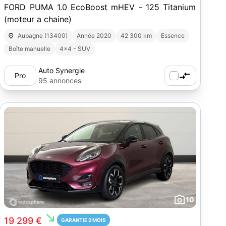
FORD PUMA 1.0 EcoBoost mHEV - 125 Titanium
(moteur a chaine)
Aubagne (13400)
Année 2020
42 300 km
Essence
Boîte manuelle
4x4 - SUV
Auto Synergie
Pro
95 annonces
10
south_east
19 299 €
GARANTIE 2 MOIS