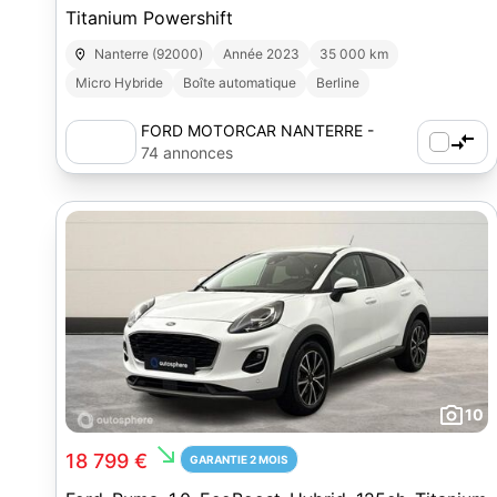
Titanium Powershift
Nanterre (92000)
Année 2023
35 000 km
Micro Hybride
Boîte automatique
Berline
FORD MOTORCAR NANTERRE -
AUTOSPHERE
74 annonces
10
south_east
18 799 €
GARANTIE 2 MOIS