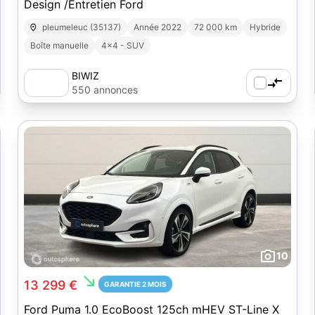
Design /Entretien Ford
pleumeleuc (35137)
Année 2022
72 000 km
Hybride
Boîte manuelle
4x4 - SUV
BIWIZ
550 annonces
10
south_east
13 299 €
GARANTIE 2 MOIS
Ford Puma 1.0 EcoBoost 125ch mHEV ST-Line X