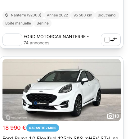
Nanterre (92000)
Année 2022
95 500 km
BioEthanol
Boîte manuelle
Berline
FORD MOTORCAR NANTERRE -
AUTOSPHERE
74 annonces
10
18 990 €
GARANTIE 2 MOIS
Ford Puma 1.0 Flexifuel 125ch S&S mHEV ST-Line