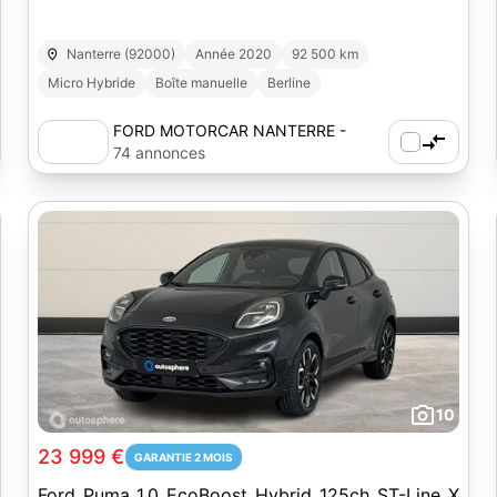
Nanterre (92000)
Année 2020
92 500 km
Micro Hybride
Boîte manuelle
Berline
FORD MOTORCAR NANTERRE -
AUTOSPHERE
74 annonces
10
23 999 €
GARANTIE 2 MOIS
Ford Puma 1.0 EcoBoost Hybrid 125ch ST-Line X