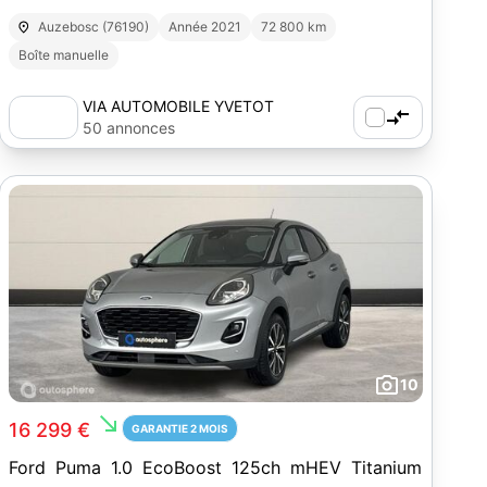
Auzebosc (76190)
Année 2021
72 800 km
Boîte manuelle
VIA AUTOMOBILE YVETOT
50 annonces
10
south_east
16 299 €
GARANTIE 2 MOIS
Ford Puma 1.0 EcoBoost 125ch mHEV Titanium