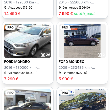
2016 - 122000 km -
2015 - 222000 km -
Manuelle
Manuelle
Auzebosc (76190)
Dunkerque (59640)
14 490 €
7 990 €
south_east
PRO
PRO
26
2
FORD MONDEO
FORD MONDEO
2016 - 180000 km -
2009 - 253486 km -
Manuelle
Manuelle
Villetaneuse (93430)
Barenton (50720)
7 290 €
5 990 €
PRO
PRO