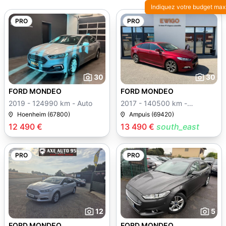
Indiquez votre budget max
PRO
PRO
30
30
FORD MONDEO
FORD MONDEO
2019 - 124990 km - Auto
2017 - 140500 km -
Manuelle
Hoenheim (67800)
Ampuis (69420)
12 490 €
13 490 €
south_east
PRO
PRO
12
5
FORD MONDEO
FORD MONDEO