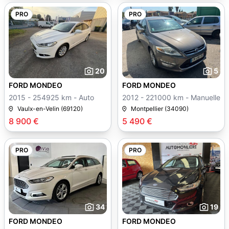
PRO
PRO
20
5
FORD MONDEO
FORD MONDEO
2015 - 254925 km - Auto
2012 - 221000 km - Manuelle
Vaulx-en-Velin (69120)
Montpellier (34090)
8 900 €
5 490 €
PRO
PRO
34
19
FORD MONDEO
FORD MONDEO