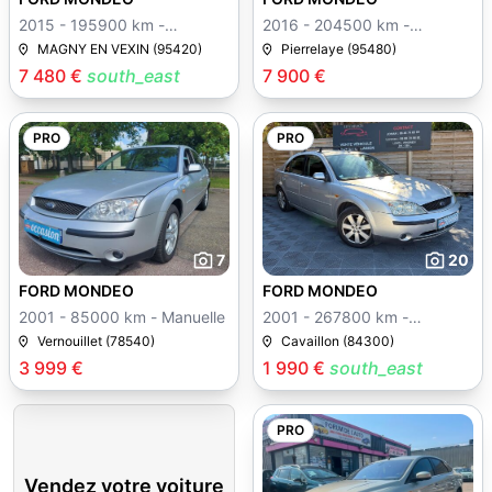
2015 - 195900 km -
2016 - 204500 km -
Manuelle
Manuelle
MAGNY EN VEXIN (95420)
Pierrelaye (95480)
7 480 €
south_east
7 900 €
PRO
PRO
7
20
FORD MONDEO
FORD MONDEO
2001 - 85000 km - Manuelle
2001 - 267800 km -
Manuelle
Vernouillet (78540)
Cavaillon (84300)
3 999 €
1 990 €
south_east
PRO
Vendez votre voiture