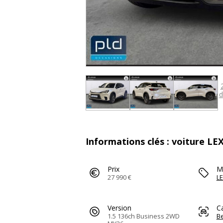
d
Informations clés : voiture LE
Prix
M
27 990 €
L
Version
C
1.5 136ch Business 2WD
Be