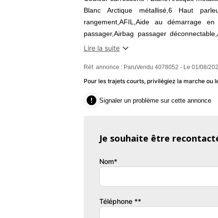
Blanc Arctique métallisé,6 Haut parle
rangement,AFIL,Aide au démarrage en c
passager,Airbag passager déconnectable,
phares automatique,Antidémarrage électr

Lire la suite
maintien de trajectoire,Bacs de portes 
Réf. annonce : ParuVendu 4078052 - Le 01/08/202
rabattable,Banquette arrière 3 places,B
recul,Capteur de luminosité,Capteur de 
Pour les trajets courts, privilégiez la marche o
au volant,Commandes vocales,Compte to

Signaler un problème sur cette annonce
couleur,Ecran tactile,ESP,Essuie-glace ar
places arrières,Fonction MP3,Freinag
Media,Jantes Alu,Jaune Passion,Kit mains-li
Je souhaite être recontact
Autres informations : Première main.
Garantie : Label Toyota Occasions 36 moi
Nom*
Couleur
Pu
Blanc Arctique métallisé
9
Téléphone **
Garantie mécanique
Label Toyota Occasions 36