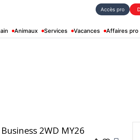
Accès pro
ain
Animaux
Services
Vacances
Affaires pro
h Business 2WD MY26