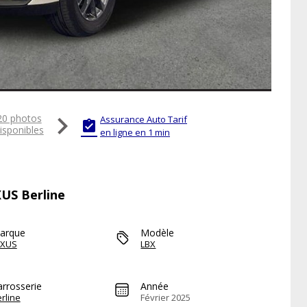

20 photos
Assurance Auto Tarif

isponibles
en ligne en 1 min
XUS Berline
arque
Modèle
EXUS
LBX
arrosserie
Année
rline
Février 2025