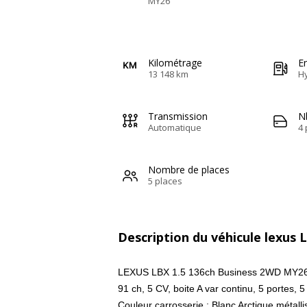
MY26
Kilométrage
E
13 148 km
H
Transmission
N
Automatique
4 
Nombre de places
5 places
Description du véhicule lexus 
LEXUS LBX 1.5 136ch Business 2WD MY2
91 ch, 5 CV, boite A var continu, 5 portes, 5
Couleur carrosserie : Blanc Arctique métalli