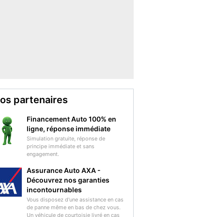
os partenaires
Financement Auto 100% en
ligne, réponse immédiate
Simulation gratuite, réponse de
principe immédiate et sans
engagement.
Assurance Auto AXA -
Découvrez nos garanties
incontournables
Vous disposez d'une assistance en cas
de panne même en bas de chez vous.
Un véhicule de courtoisie livré en cas