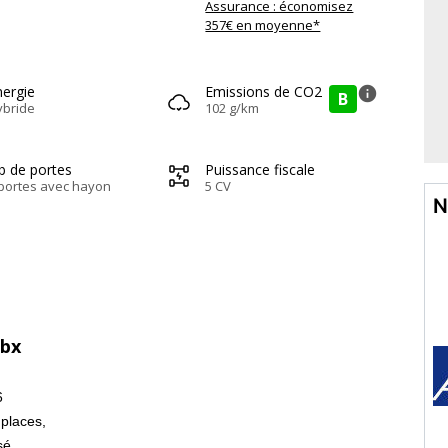
Assurance : économisez
357€ en moyenne*
nergie
Emissions de CO2
info
B
ybride
102 g/km
b de portes
Puissance fiscale
portes avec hayon
5 CV
N
Lbx
6
 places,
sé.