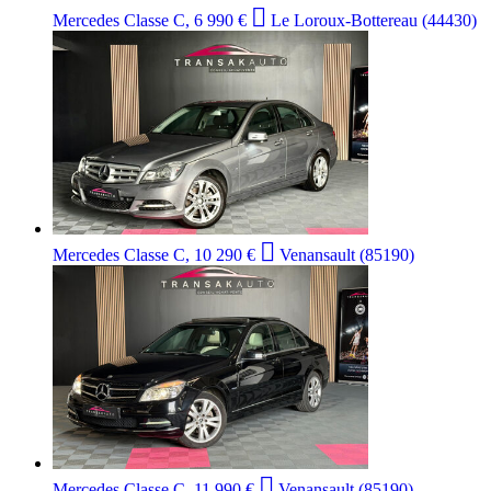

Mercedes Classe C, 6 990 €
Le Loroux-Bottereau (44430)

Mercedes Classe C, 10 290 €
Venansault (85190)

Mercedes Classe C, 11 990 €
Venansault (85190)