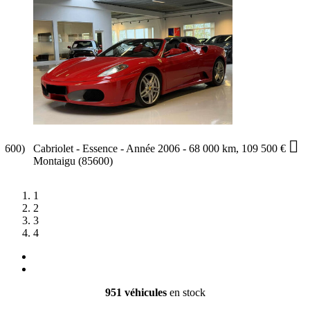

5600)
Cabriolet - Essence - Année 2006 - 68 000 km, 109 500 €
Montaigu (85600)
1
2
3
4
951 véhicules
en stock