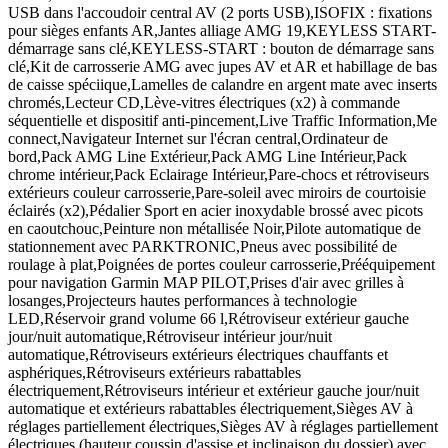
USB dans l'accoudoir central AV (2 ports USB),ISOFIX : fixations
pour sièges enfants AR,Jantes alliage AMG 19,KEYLESS START-
démarrage sans clé,KEYLESS-START : bouton de démarrage sans
clé,Kit de carrosserie AMG avec jupes AV et AR et habillage de bas
de caisse spéciique,Lamelles de calandre en argent mate avec inserts
chromés,Lecteur CD,Lève-vitres électriques (x2) à commande
séquentielle et dispositif anti-pincement,Live Traffic Information,Me
connect,Navigateur Internet sur l'écran central,Ordinateur de
bord,Pack AMG Line Extérieur,Pack AMG Line Intérieur,Pack
chrome intérieur,Pack Eclairage Intérieur,Pare-chocs et rétroviseurs
extérieurs couleur carrosserie,Pare-soleil avec miroirs de courtoisie
éclairés (x2),Pédalier Sport en acier inoxydable brossé avec picots
en caoutchouc,Peinture non métallisée Noir,Pilote automatique de
stationnement avec PARKTRONIC,Pneus avec possibilité de
roulage à plat,Poignées de portes couleur carrosserie,Prééquipement
pour navigation Garmin MAP PILOT,Prises d'air avec grilles à
losanges,Projecteurs hautes performances à technologie
LED,Réservoir grand volume 66 l,Rétroviseur extérieur gauche
jour/nuit automatique,Rétroviseur intérieur jour/nuit
automatique,Rétroviseurs extérieurs électriques chauffants et
asphériques,Rétroviseurs extérieurs rabattables
électriquement,Rétroviseurs intérieur et extérieur gauche jour/nuit
automatique et extérieurs rabattables électriquement,Sièges AV à
réglages partiellement électriques,Sièges AV à réglages partiellement
électriques (hauteur coussin d'assise et inclinaison du dossier) avec