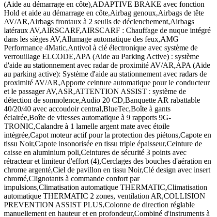
(Aide au démarrage en côte),ADAPTIVE BRAKE avec fonction
Hold et aide au démarrage en côte,Airbag genoux,Airbags de tête
AV/AR,Airbags frontaux à 2 seuils de déclenchement,Airbags
latéraux AV,AIRSCARF,AIRSCARF : Chauffage de nuque intégré
dans les sièges AV,Allumage automatique des feux,AMG
Performance 4Matic,Antivol à clé électronique avec système de
verrouillage ELCODE,APA (Aide au Parking Active) : système
d'aide au stationnement avec radar de proximité AV/AR,APA (Aide
au parking active): Système d'aide au stationnement avec radars de
proximité AV/AR,Apporte ceinture automatique pour le conducteur
et le passager AV,ASR,ATTENTION ASSIST : système de
détection de somnolence,Audio 20 CD,Banquette AR rabattable
40/20/40 avec accoudoir central,BlueTec,Boîte à gants
éclairée,Boîte de vitesses automatique à 9 rapports 9G-
TRONIC,Calandre à 1 lamelle argent mate avec étoile
intégrée,Capot moteur actif pour la protection des piétons,Capote en
tissu Noir,Capote insonorisée en tissu triple épaisseur,Ceinture de
caisse en aluminium poli,Ceintures de sécurité 3 points avec
rétracteur et limiteur d'effort (4),Cerclages des bouches d'aération en
chrome argenté,Ciel de pavillon en tissu Noir,Clé design avec insert
chromé,Clignotants à commande confort par
impulsions,Climatisation automatique THERMATIC,Climatisation
automatique THERMATIC 2 zones, ventilation AR,COLLISION
PREVENTION ASSIST PLUS,Colonne de direction réglable
manuellement en hauteur et en profondeur,Combiné d'instruments à