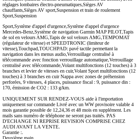
réglages lombaires électro-pneumatiques,Sièges AV
chauffants,Sièges AV sport,Suspension et train de roulement
Sport,Suspension
Sport,Système d'appel d'urgence,Système d'appel d'urgence
Mercedes-Benz,Système de navigation Garmin MAP PILOT,Tapis
de sol en velours AMG,Tapis de sol velours AMG,TEMPOMAT
(régulateur de vitesse) et SPEEDTRONIC (limiteur de
vitesse),Touchpad,TOUCHPAD: pavé tactile permettant la
navigation dans les menus audio,Verrouillage centralisé à
télécommande avec fonction verrouillage automatique,Verrouillage
centralisé avec télécommande,Volant multifonctions (12 touches) à 3
branches et levier de vitesses en cuir,Volant Sport multifonctions (12
touches) à 3 branches en cuir Nappa avec zones de préhension
perforées, 9 vitesses, 4 places, puissance fiscal : 9, puissance din :
170, émission de CO2 : 133 g/km.
UNIQUEMENT SUR RENDEZ-VOUS aide à l'importation
uniquement sur commande Livré avec un WW provisoire valable 4
mois garantie possible de 12,24,36 et 48 mois en supplément. Les
mails sans numéro de téléphone ne seront pas traités. PAS
D'ECHANGE NI REPRISE REVISION COMPRISE CHEZ
AUDI AVANT LA VENTE.
Garantie :.
Deuxième main.