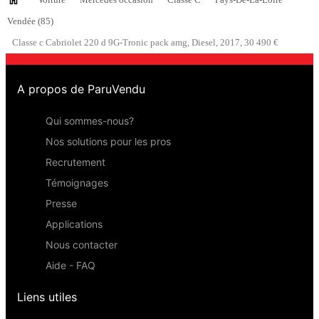
Vendée (85)
Classe c Cabriolet 220 d 9G-Tronic pack amg, Diesel, 2017, 30 490 €
A propos de ParuVendu
Qui sommes-nous?
Nos solutions pour les pros
Recrutement
Témoignages
Presse
Applications
Nous contacter
Aide - FAQ
Liens utiles