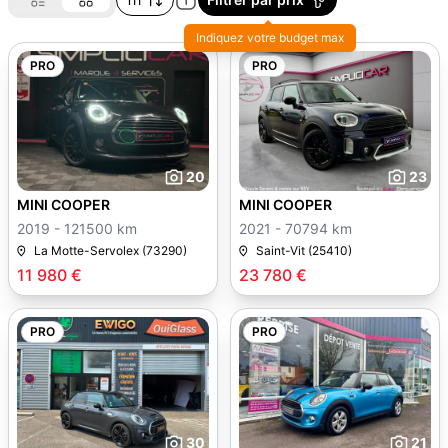
Indiquez votre budget max
PRO
PRO
20
23
MINI COOPER
MINI COOPER
2019 - 121500 km
2021 - 70794 km
La Motte-Servolex (73290)
Saint-Vit (25410)
11 980 €
23 780 €
PRO
PRO
30
21