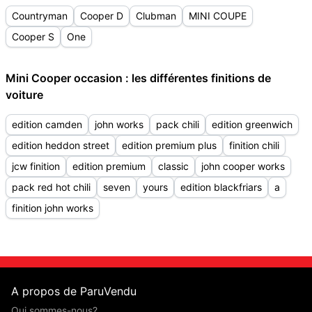
Countryman
Cooper D
Clubman
MINI COUPE
Cooper S
One
Mini Cooper occasion : les différentes finitions de
voiture
edition camden
john works
pack chili
edition greenwich
edition heddon street
edition premium plus
finition chili
jcw finition
edition premium
classic
john cooper works
pack red hot chili
seven
yours
edition blackfriars
a
finition john works
A propos de ParuVendu
Qui sommes-nous?