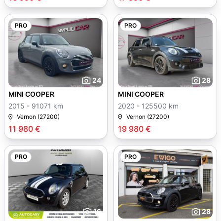
PRO
PRO
24
28
MINI COOPER
MINI COOPER
2015 - 91071 km
2020 - 125500 km
Vernon (27200)
Vernon (27200)
11 980 €
19 980 €
PRO
PRO
16
28