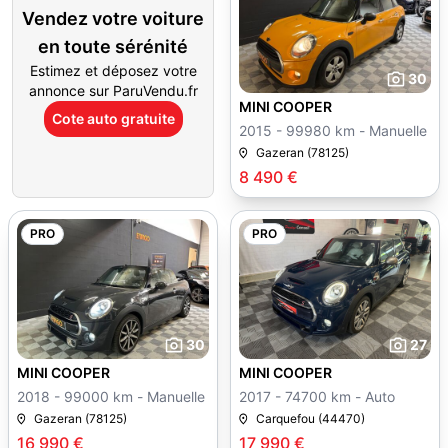
Vendez votre voiture
en toute sérénité
Estimez et déposez votre
30
annonce sur ParuVendu.fr
MINI COOPER
Cote auto gratuite
2015 - 99980 km - Manuelle
Gazeran (78125)
8 490 €
PRO
PRO
30
27
MINI COOPER
MINI COOPER
2018 - 99000 km - Manuelle
2017 - 74700 km - Auto
Gazeran (78125)
Carquefou (44470)
16 990 €
17 990 €